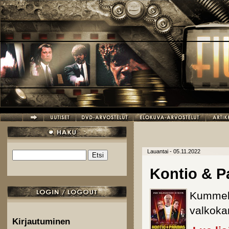
Hyppää pääsisältöön
Lauantai - 05.11.2022
Etsi
Hakulomake
Kontio & P
Kummeli-
valkoka
Kirjautuminen