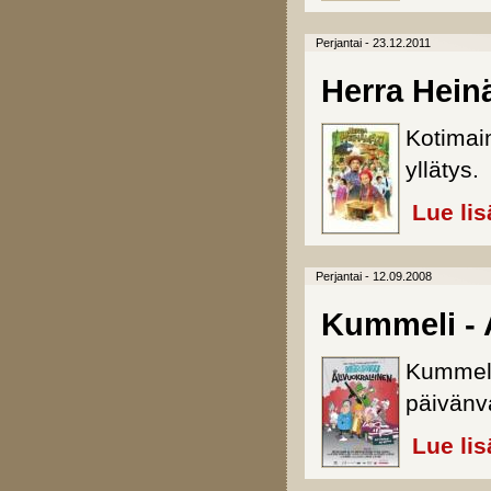
Perjantai - 23.12.2011
Herra Heinä
Kotimai
yllätys.
Lue lis
Perjantai - 12.09.2008
Kummeli - 
Kummeli
päivänv
Lue lis