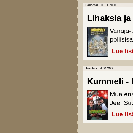
Lauantai - 10.11.2007
Lihaksia ja
Vanaja-
poliisis
Lue lis
Torstai - 14.04.2005
Kummeli - K
Mua enää
Jee! Suo
Lue lis