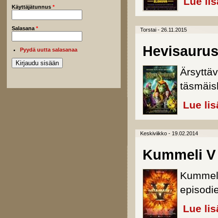
Lue li
Käyttäjätunnus
*
Salasana
*
Torstai - 26.11.2015
Hevisaurus
Pyydä uutta salasanaa
Ärsyttä
täsmäis
Lue lis
Keskiviikko - 19.02.2014
Kummeli V
Kummele
episodie
Lue lis