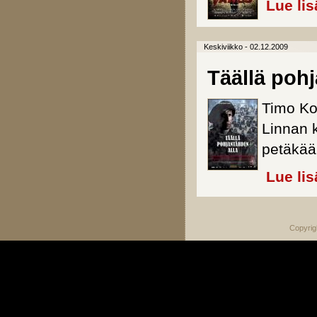
Lue lis
Keskiviikko - 02.12.2009
Täällä pohj
Timo Koi
Linnan k
petäkää
Lue lis
Copyrig