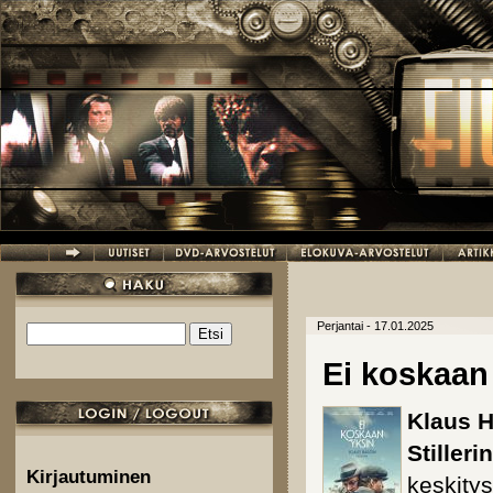
Hyppää pääsisältöön
Perjantai - 17.01.2025
Etsi
Hakulomake
Ei koskaan
Klaus 
Stillerin
Kirjautuminen
keskitysl