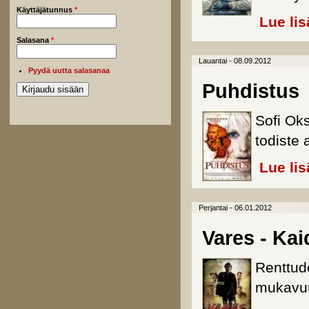
Käyttäjätunnus
*
Lue lis
Salasana
*
Lauantai - 08.09.2012
Pyydä uutta salasanaa
Puhdistus
Sofi Ok
todiste 
Lue lis
Perjantai - 06.01.2012
Vares - Kai
Renttude
mukavuu