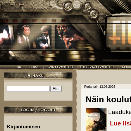
Hyppää pääsisältöön
Perjantai - 13.06.2025
Etsi
Hakulomake
Näin koulu
Laadukas
Lue lis
Kirjautuminen