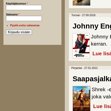
Käyttäjätunnus
*
Salasana
*
Torstai - 27.09.2018
Johnny Eng
Pyydä uutta salasanaa
Johnny E
kerran.
Lue lis
Perjantai - 27.01.2012
Saapasjalk
Shrek -
joka val
Lue lis