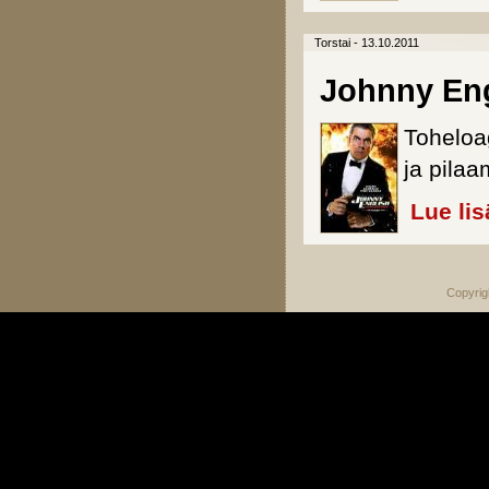
Torstai - 13.10.2011
Johnny Eng
Toheloa
ja pila
Lue lis
Copyrig