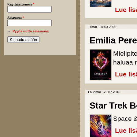
Käyttäjätunnus
*
Lue lis
Salasana
*
Tiistai - 04.03.2025
Pyydä uutta salasanaa
Emilia Per
Mielipit
haluaa 
Lue lis
Lauantai - 23.07.2016
Star Trek 
Space &
Lue lis