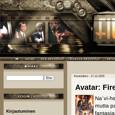
Hyppää pääsisältöön
Keskiviikko - 17.12.2025
Etsi
Hakulomake
Avatar: Fi
Na´vi-h
mutta pa
Kirjautuminen
fantasia