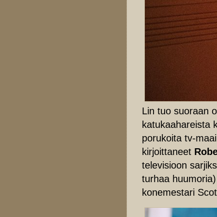
Lin tuo suoraan
katukaahareista 
porukoita tv-maai
kirjoittaneet
Robe
televisioon sarji
turhaa huumoria)
konemestari Scot