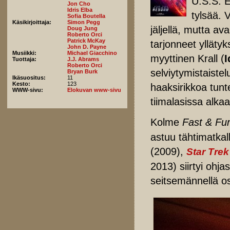
U.S.S. E
Jon Cho
Idris Elba
tylsää. 
Sofia Boutella
Käsikirjoittaja:
Simon Pegg
jäljellä, mutta a
Doug Jung
Roberto Orci
Patrick McKay
tarjonneet ylläty
John D. Payne
Musiikki:
Michael Giacchino
myyttinen Krall (
I
Tuottaja:
J.J. Abrams
Roberto Orci
selviytymistaiste
Bryan Burk
Ikäsuositus:
11
Kesto:
123
haaksirikkoa tun
WWW-sivu:
Elokuvan www-sivu
tiimalasissa alka
Kolme
Fast & Fur
astuu tähtimatkal
(2009),
Star Trek
2013) siirtyi ohja
seitsemännellä o