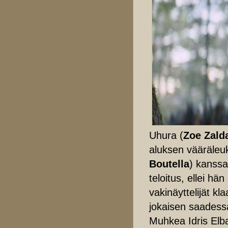
Uhura (
Zoe Zald
aluksen vääräleuk
Boutella
) kanssa
teloitus, ellei h
vakinäyttelijät kl
jokaisen saadess
Muhkea Idris Elba