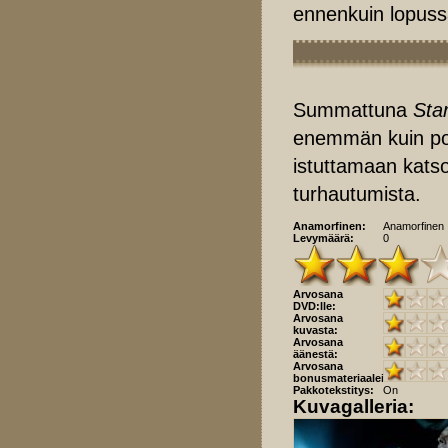
ennenkuin lopussa
Summattuna
Sta
enemmän kuin poim
istuttamaan kats
turhautumista.
Anamorfinen:
Anamorfinen
Levymäärä:
0
Arvosana
DVD:lle:
Arvosana
kuvasta:
Arvosana
äänestä:
Arvosana
bonusmateriaaleista:
Pakkotekstitys:
On
Kuvagalleria: