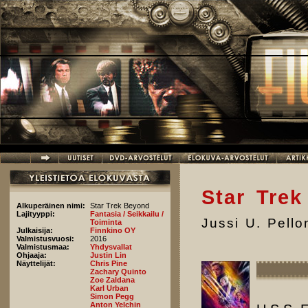
Hyppää pääsisältöön
Star Tre
Alkuperäinen nimi:
Star Trek Beyond
Lajityyppi:
Fantasia / Seikkailu /
Jussi U. Pell
Toiminta
Julkaisija:
Finnkino OY
Valmistusvuosi:
2016
Valmistusmaa:
Yhdysvallat
Ohjaaja:
Justin Lin
Näyttelijät:
Chris Pine
Zachary Quinto
Zoe Zaldana
Karl Urban
Simon Pegg
Anton Yelchin