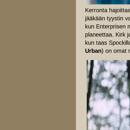
Kerronta hajoitta
jääkään tyystin v
kun Enterprisen m
planeettaa. Kirk 
kun taas Spockill
Urban
) on omat