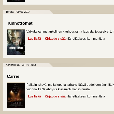
Torstai - 09.01.2014
Tunnottomat
Vaikuttavan melankolinen kauhudraama lapsista, jotka eivät tu
Lue lisää
about Tunnottomat
Kirjaudu sisään
lähettääksesi kommentteja
Keskiviikko - 30.10.2013
Carrie
Paikoin iskevä, mutta lopulta turhaksi jäävä uudelleenlämmittel
vuonna 1976 tehdystä klassikofilmatisoinnista.
Lue lisää
about Carrie
Kirjaudu sisään
lähettääksesi kommentteja