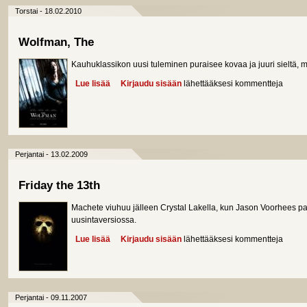
Torstai - 18.02.2010
Wolfman, The
Kauhuklassikon uusi tuleminen puraisee kovaa ja juuri sieltä, mi
Lue lisää
about Wolfman, The
Kirjaudu sisään
lähettääksesi kommentteja
Perjantai - 13.02.2009
Friday the 13th
Machete viuhuu jälleen Crystal Lakella, kun Jason Voorhees 
uusintaversiossa.
Lue lisää
about Friday the 13th
Kirjaudu sisään
lähettääksesi kommentteja
Perjantai - 09.11.2007