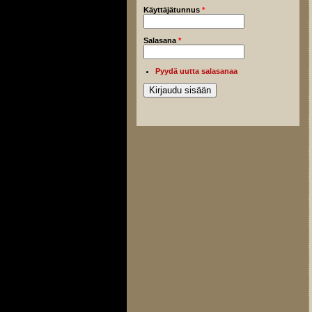
Käyttäjätunnus
*
Salasana
*
Pyydä uutta salasanaa