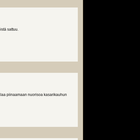
stä sattuu.
palaa piinaamaan nuorisoa kasarikauhun