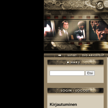
Hyppää pääsisältöön
Etsi
Hakulomake
Kirjautuminen