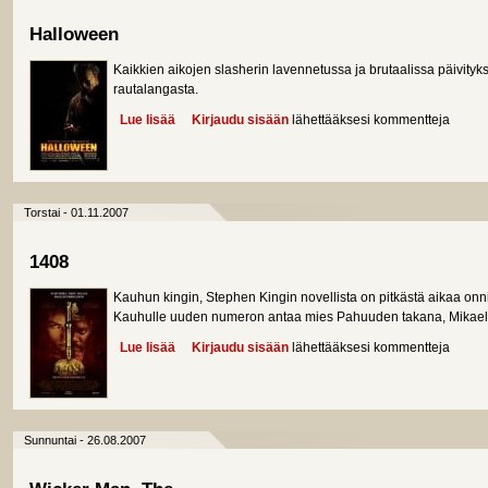
Halloween
Kaikkien aikojen slasherin lavennetussa ja brutaalissa päivity
rautalangasta.
Lue lisää
about Halloween
Kirjaudu sisään
lähettääksesi kommentteja
Torstai - 01.11.2007
1408
Kauhun kingin, Stephen Kingin novellista on pitkästä aikaa onn
Kauhulle uuden numeron antaa mies Pahuuden takana, Mikael
Lue lisää
about 1408
Kirjaudu sisään
lähettääksesi kommentteja
Sunnuntai - 26.08.2007