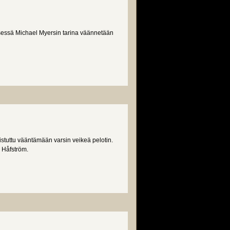
ksessä Michael Myersin tarina väännetään
istuttu vääntämään varsin veikeä pelotin.
 Håfström.