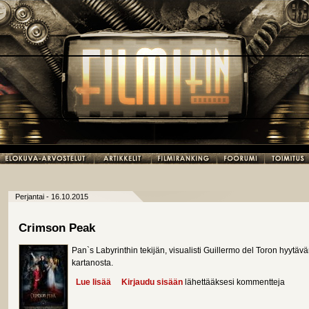
Perjantai - 16.10.2015
Crimson Peak
Pan`s Labyrinthin tekijän, visualisti Guillermo del Toron hyytävä
kartanosta.
Lue lisää
about Crimson Peak
Kirjaudu sisään
lähettääksesi kommentteja