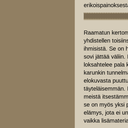
erikoispainoksest
Raamatun kerto
yhdistellen toisiin
ihmisistä. Se on 
sovi jättää väliin.
loksahtelee pala 
karunkin tunnelma
elokuvasta puuttui
täyteläisemmän. 
meistä itsestäm
se on myös yksi p
elämys, jota ei u
vaikka lisämateri