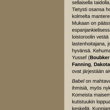
sellaisella taidol
Tietysti osansa h
kolmelta manteree
Mukaan on päässy
espanjankielises
loistoroolin vet
lastenhoitajana, 
hyvänsä. Kehumatt
Yussef (
Boubker 
Fanning
,
Dakota
ovat järjestään ai
Babel
on mahtava 
ihmisiä, myös nyk
Komeista maisemis
kutistuukin loppu
keskellä. Kunnia