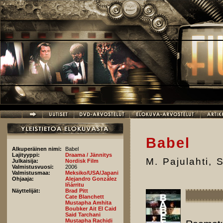
Hyppää pääsisältöön
Babel
Alkuperäinen nimi:
Babel
Lajityyppi:
Draama / Jännitys
M. Pajulahti
,
S
Julkaisija:
Nordisk Film
Valmistusvuosi:
2006
Valmistusmaa:
Meksiko/USA/Japani
Ohjaaja:
Alejandro González
Iñárritu
Näyttelijät:
Brad Pitt
Cate Blanchett
Mustapha Amhita
Boubker Ait El Caid
Said Tarchani
Mustapha Rachidi