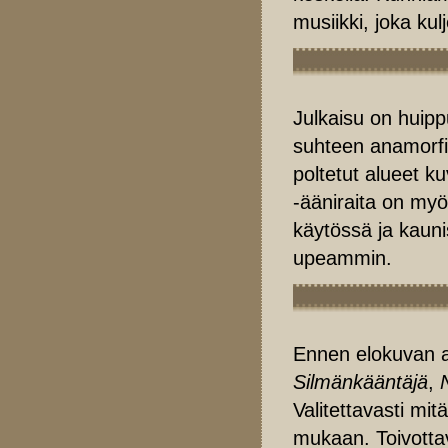
musiikki, joka ku
Julkaisu on huipp
suhteen anamorfin
poltetut alueet ku
-ääniraita on myö
käytössä ja kauni
upeammin.
Ennen elokuvan al
Silmänkääntäjä
,
Valitettavasti mitä
mukaan. Toivotta