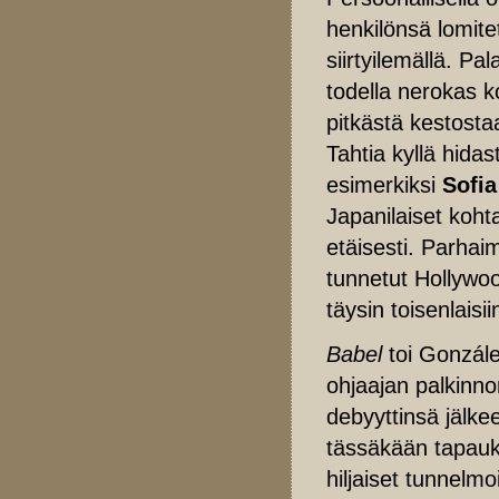
henkilönsä lomitet
siirtyilemällä. P
todella nerokas k
pitkästä kestost
Tahtia kyllä hidas
esimerkiksi
Sofi
Japanilaiset koh
etäisesti. Parha
tunnetut Hollywoo
täysin toisenlaisi
Babel
toi Gonzále
ohjaajan palkinno
debyyttinsä jälke
tässäkään tapauks
hiljaiset tunnelm