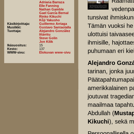
Raamat
Adriana Barraza
Elle Fanning
vedenpa
Nathan Gamble
Gael García Bernal
tunsivat ihmiskun
Rinko Kikuchi
Kôji Yakusho
Käsikirjoittaja:
Guillermo Arriaga
Tämän vuoksi he p
Musiikki:
Gustavo Santaolalla
Tuottaja:
Alejandro González
ulottuisi taivaas
Iñárritu
Steve Golin
ihmisille, hajotta
Jon Kilik
Ikäsuositus:
15
Kesto:
137
puhumaan eri kiel
WWW-sivu:
Elokuvan www-sivu
Alejandro Gonzá
tarinan, jonka ju
Päätapahtumapaik
amerikkalainen pa
joutuvat tragedia
maailmaa tapahtuv
Abdullah (
Mustap
Kikuchi
), sekä m
Persoonallisella o