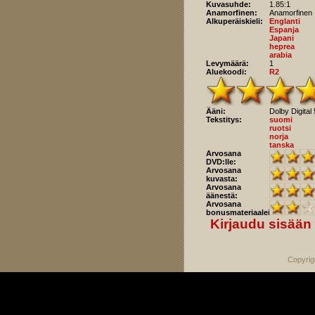
Kuvasuhde:
1.85:1
Anamorfinen:
Anamorfinen
Alkuperäiskieli:
Englanti
Espanja
Japani
heprea
arabia
Levymäärä:
1
Aluekoodi:
R2
Ääni:
Dolby Digital 
Tekstitys:
suomi
ruotsi
norja
tanska
Arvosana
DVD:lle:
Arvosana
kuvasta:
Arvosana
äänestä:
Arvosana
bonusmateriaaleista:
Kirjaudu sisään
Copyrig