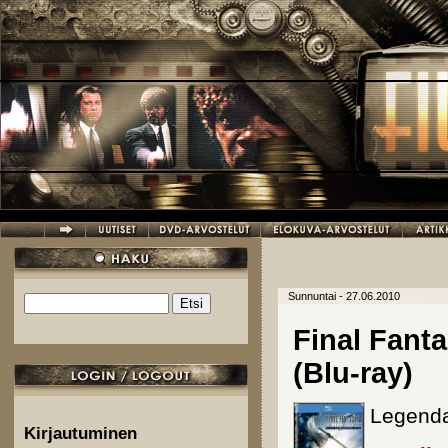
Hyppää pääsisältöön
Sunnuntai - 27.06.2010
Etsi
Hakulomake
Final Fant
(Blu-ray)
Legendaa
Kirjautuminen