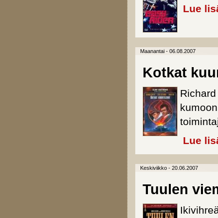
Lue lis
Maanantai - 06.08.2007
Kotkat kuu
Richard 
kumoon 
toiminta
Lue lis
Keskiviikko - 20.06.2007
Tuulen viem
Ikivihre