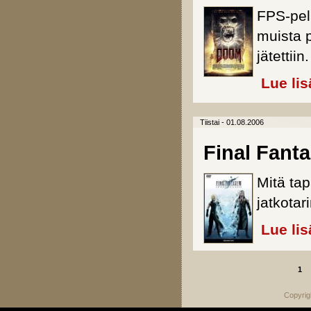
FPS-pel
muista p
jätettiin.
Lue lis
Tiistai - 01.08.2006
Final Fanta
Mitä tap
jatkotar
Lue lis
1
Sivut
Copyrig