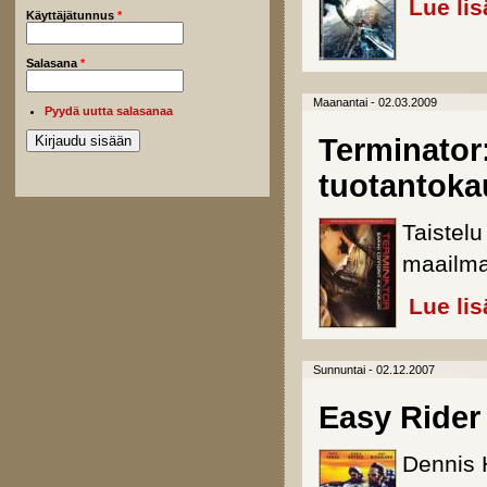
Lue lis
Käyttäjätunnus
*
Salasana
*
Maanantai - 02.03.2009
Pyydä uutta salasanaa
Terminator:
tuotantoka
Taistelu
maailman
Lue lis
Sunnuntai - 02.12.2007
Easy Rider 
Dennis 