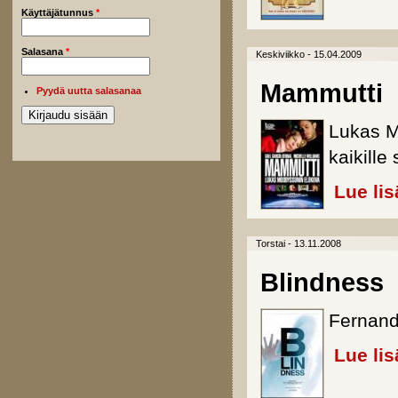
Käyttäjätunnus
*
Salasana
*
Keskiviikko - 15.04.2009
Mammutti
Pyydä uutta salasanaa
Lukas M
kaikille 
Lue lis
Torstai - 13.11.2008
Blindness
Fernand
Lue lis