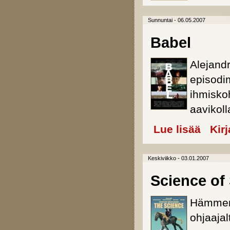
Sunnuntai - 06.05.2007
Babel
Alejand
episodim
ihmisko
aavikoll
Lue lisää
about Bab
Kir
Keskiviikko - 03.01.2007
Science of
Hämment
ohjaajal