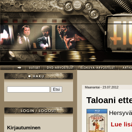
Hyppää pääsisältöön
Maanantai - 23.07.2012
Etsi
Hakulomake
Taloani ett
Hersyvä
Lue lis
Kirjautuminen