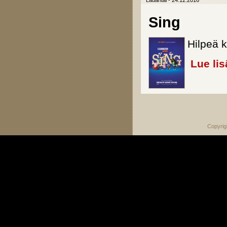
Lauantai - 24.12.2016
Sing
Hilpeä k
Lue lis
Sivut
Copyrig