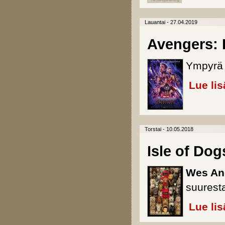
Lauantai - 27.04.2019
Avengers:
Ympyrä 
Lue lis
Torstai - 10.05.2018
Isle of Dog
Wes An
suurest
Lue lis