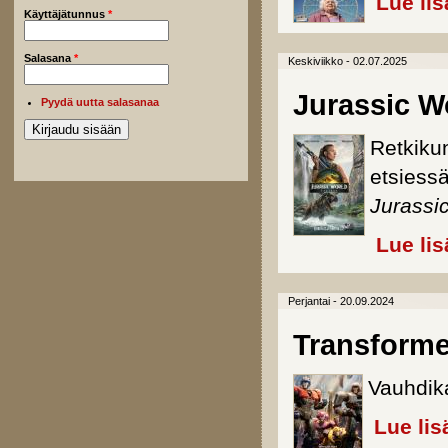
Lue lis
Käyttäjätunnus
*
Salasana
*
Keskiviikko - 02.07.2025
Jurassic W
Pyydä uutta salasanaa
Retkikun
etsiess
Jurassi
Lue lis
Perjantai - 20.09.2024
Transform
Vauhdik
Lue lis