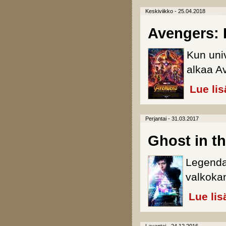
Keskiviikko - 25.04.2018
Avengers: I
Kun uni
alkaa A
Lue lis
Perjantai - 31.03.2017
Ghost in th
Legendaa
valkoka
Lue lis