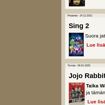
Perjantai - 24.12.2021
Sing 2
Suora ja
Lue lis
Torstai - 09.01.2020
Jojo Rabbi
Taika Wa
ja tämän
Lue lis