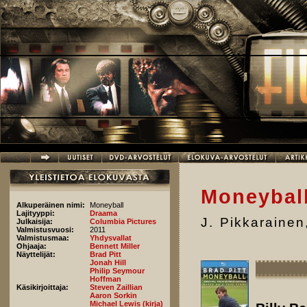
Hyppää pääsisältöön
Moneyball
Alkuperäinen nimi:
Moneyball
Lajityyppi:
Draama
J. Pikkarainen
Julkaisija:
Columbia Pictures
Valmistusvuosi:
2011
Valmistusmaa:
Yhdysvallat
Ohjaaja:
Bennett Miller
Näyttelijät:
Brad Pitt
Jonah Hill
Philip Seymour
Hoffman
Käsikirjoittaja:
Steven Zaillian
Aaron Sorkin
Michael Lewis (kirja)