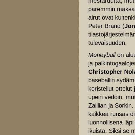
mestaruutta, mutta
paremmin maksavii
airut ovat kuiten
Peter Brand (
Jon
tilastojärjestelmä
tulevaisuuden.
Moneyball
on alu
ja palkintogaalo
Christopher Nol
baseballin sydäm
koristellut ottelu
upein vedoin, mut
Zaillian ja Sorkin
kaikkea runsas di
luonnollisena läp
ikuista. Siksi se