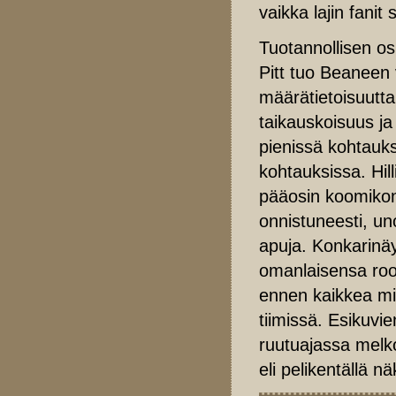
vaikka lajin fani
Tuotannollisen os
Pitt tuo Beaneen v
määrätietoisuutta
taikauskoisuus ja
pienissä kohtauks
kohtauksissa. Hil
pääosin koomikon k
onnistuneesti, un
apuja. Konkarinäy
omanlaisensa rool
ennen kaikkea m
tiimissä. Esikuvi
ruutuajassa melko
eli pelikentällä n