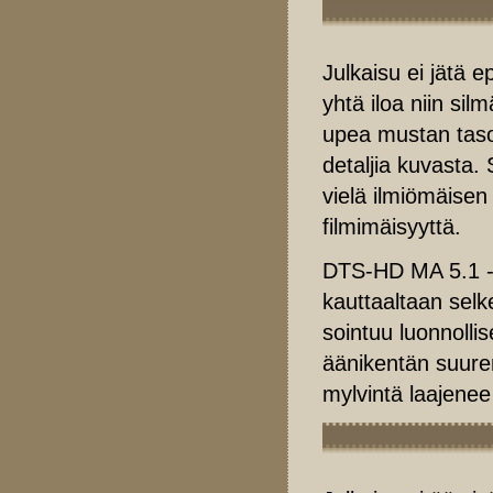
Julkaisu ei jätä 
yhtä iloa niin si
upea mustan taso
detaljia kuvasta.
vielä ilmiömäise
filmimäisyyttä.
DTS-HD MA 5.1 -ra
kauttaaltaan selk
sointuu luonnoll
äänikentän suuremm
mylvintä laajene