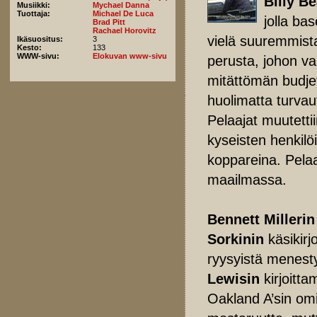
Billy B
Musiikki:
Mychael Danna
Tuottaja:
Michael De Luca
jolla ba
Brad Pitt
Rachael Horovitz
vielä suuremmista
Ikäsuositus:
3
Kesto:
133
WWW-sivu:
Elokuvan www-sivu
perusta, johon va
mitättömän budje
huolimatta turvau
Pelaajat muutettiin
kyseisten henkilöi
koppareina. Pelaaj
maailmassa.
Bennett Millerin
Sorkinin
käsikirj
ryysyistä menest
Lewisin
kirjoitta
Oakland A’sin om