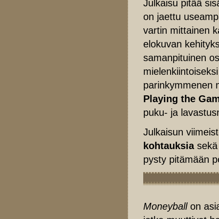
Julkaisu pitää si
on jaettu useam
vartin mittainen 
elokuvan kehityk
samanpituinen osu
mielenkiintoiseks
parinkymmenen min
Playing the Ga
puku- ja lavastus
Julkaisun viimei
kohtauksia
sekä 
pysty pitämään 
Moneyball
on asia