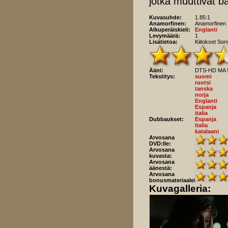
jotka muuttivat ba
Kuvasuhde:
1.85:1
Anamorfinen:
Anamorfinen
Alkuperäiskieli:
Englanti
Levymäärä:
1
Lisätietoa:
Kiitokset Son
Ääni:
DTS-HD MA 5.
Tekstitys:
suomi
ruotsi
tanska
norja
Englanti
Espanja
italia
Dubbaukset:
Espanja
italia
katalaani
Arvosana
DVD:lle:
Arvosana
kuvasta:
Arvosana
äänestä:
Arvosana
bonusmateriaaleista:
Kuvagalleria: