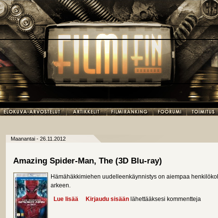
Maanantai - 26.11.2012
Amazing Spider-Man, The (3D Blu-ray)
Hämähäkkimiehen uudelleenkäynnistys on aiempaa henkilöko
arkeen.
Lue lisää
about Amazing Spider-Man, The (3D Blu-ray)
Kirjaudu sisään
lähettääksesi kommentteja