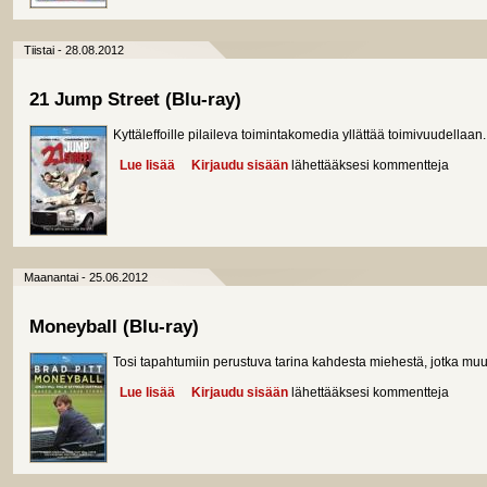
Tiistai - 28.08.2012
21 Jump Street (Blu-ray)
Kyttäleffoille pilaileva toimintakomedia yllättää toimivuudellaan.
Lue lisää
about 21 Jump Street (Blu-ray)
Kirjaudu sisään
lähettääksesi kommentteja
Maanantai - 25.06.2012
Moneyball (Blu-ray)
Tosi tapahtumiin perustuva tarina kahdesta miehestä, jotka muut
Lue lisää
about Moneyball (Blu-ray)
Kirjaudu sisään
lähettääksesi kommentteja