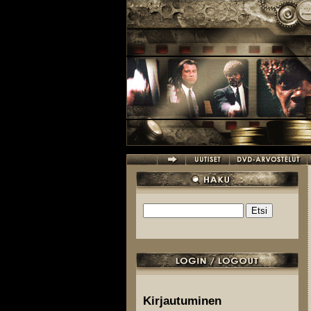
Hyppää pääsisältöön
Etsi
Hakulomake
Kirjautuminen