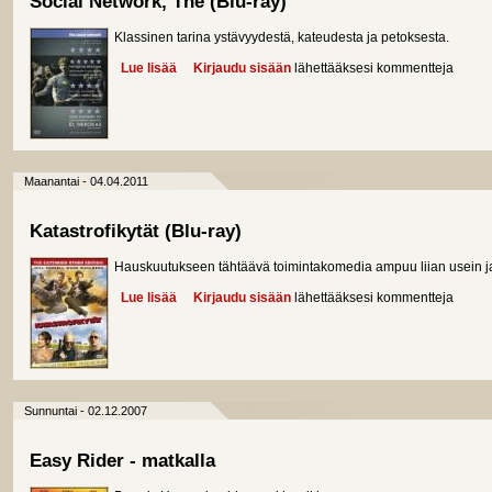
Social Network, The (Blu-ray)
Klassinen tarina ystävyydestä, kateudesta ja petoksesta.
Lue lisää
about Social Network, The (Blu-ray)
Kirjaudu sisään
lähettääksesi kommentteja
Maanantai - 04.04.2011
Katastrofikytät (Blu-ray)
Hauskuutukseen tähtäävä toimintakomedia ampuu liian usein ja l
Lue lisää
about Katastrofikytät (Blu-ray)
Kirjaudu sisään
lähettääksesi kommentteja
Sunnuntai - 02.12.2007
Easy Rider - matkalla