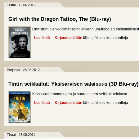
Tiistai - 12.06.2012
Girl with the Dragon Tattoo, The (Blu-ray)
Onnistunut jenkkifilmatisointi Millennium-trilogian ensimmäises
Lue lisää
about Girl with the Dragon Tattoo, The (Blu-ray)
Kirjaudu sisään
lähettääksesi kommentteja
Perjantai - 23.03.2012
Tintin seikkailut: Yksisarvisen salaisuus (3D Blu-ray)
Klassikkohahmon upea ja suureellinen seikkailuelokuva.
Lue lisää
about Tintin seikkailut: Yksisarvisen salaisuus (3D
Kirjaudu sisään
lähettääksesi kommentteja
Tiistai - 23.08.2011