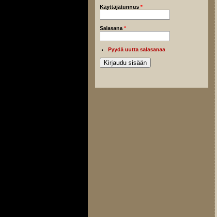
Käyttäjätunnus
*
Salasana
*
Pyydä uutta salasanaa