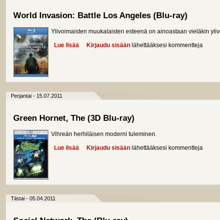
World Invasion: Battle Los Angeles (Blu-ray)
Ylivoimaisten muukalaisten esteenä on ainoastaan vieläkin yli
Lue lisää
about World Invasion: Battle Los Angeles (Blu-ray)
Kirjaudu sisään
lähettääksesi kommentteja
Perjantai - 15.07.2011
Green Hornet, The (3D Blu-ray)
Vihreän herhiläisen moderni tuleminen.
Lue lisää
about Green Hornet, The (3D Blu-ray)
Kirjaudu sisään
lähettääksesi kommentteja
Tiistai - 05.04.2011