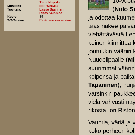
10-vuoti
Tiina Nopola
Musiikki:
Iiro Rantala
(
Niilo S
Tuottaja:
Lasse Saarinen
Risto Salomaa
ja odottaa kuumeis
Kesto:
85
WWW-sivu:
Elokuvan www-sivu
taas näkee päiväu
viehättävästä Len
keinon kiinnittää
joutuukin vääriin 
Nuudelipäälle (
Mi
suurimmat väärin
koipensa ja paika
Tapaninen
), hur
varsinkin paukke
vielä vahvasti näy
rikosta, on Riston
Vauhtia, väriä ja 
koko perheen ko