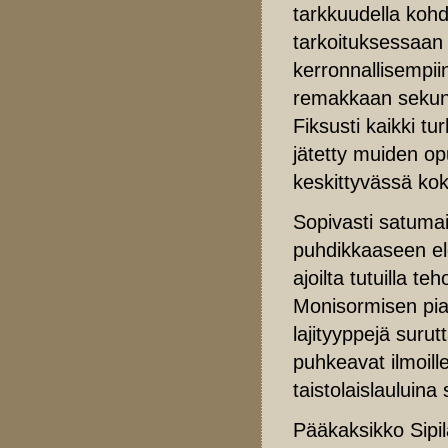
tarkkuudella kohd
tarkoituksessaan 
kerronnallisempiin
remakkaan sekunn
Fiksusti kaikki t
jätetty muiden o
keskittyvässä ko
Sopivasti satumai
puhdikkaaseen elo
ajoilta tutuilla te
Monisormisen pi
lajityyppejä suru
puhkeavat ilmoille
taistolaislauluina
Pääkaksikko Sipilä