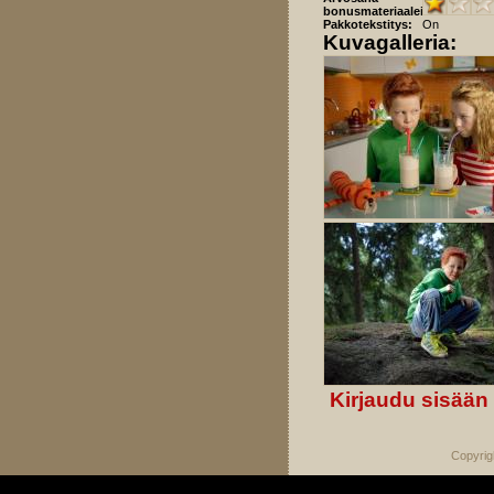
bonusmateriaaleista:
Pakkotekstitys:
On
Kuvagalleria:
Kirjaudu sisään
Copyrig