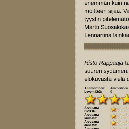
enemmän kuin nap
moitteen sijaa. V
tyystin pitelemät
Martti Suosaloka
Lennartina laink
Risto Räppääjä
ta
suuren sydämen. Ja
elokuvasta vielä 
Anamorfinen:
Anamorfinen
Levymäärä:
0
Arvosana
DVD:lle:
Arvosana
kuvasta:
Arvosana
äänestä:
Arvosana