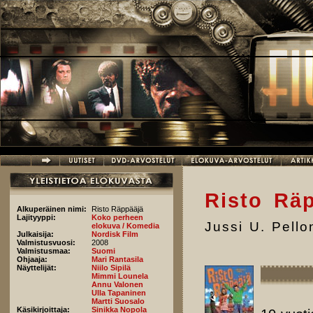
Hyppää pääsisältöön
Risto Rä
Alkuperäinen nimi:
Risto Räppääjä
Lajityyppi:
Koko perheen
Jussi U. Pell
elokuva / Komedia
Julkaisija:
Nordisk Film
Valmistusvuosi:
2008
Valmistusmaa:
Suomi
Ohjaaja:
Mari Rantasila
Näyttelijät:
Niilo Sipilä
Mimmi Lounela
Annu Valonen
Ulla Tapaninen
Martti Suosalo
Käsikirjoittaja:
Sinikka Nopola