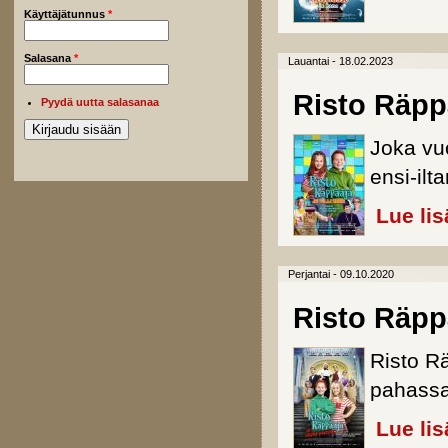
Käyttäjätunnus
*
Salasana
*
Lauantai - 18.02.2023
Risto Räppä
Pyydä uutta salasanaa
Joka vu
ensi-ilt
Lue lis
Perjantai - 09.10.2020
Risto Räpp
Risto Rä
pahassa
Lue lis