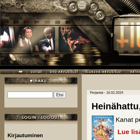
Hyppää pääsisältöön
Perjantai - 16.02.2024
Etsi
Hakulomake
Heinähattu,
Kanat p
Lue lis
Kirjautuminen