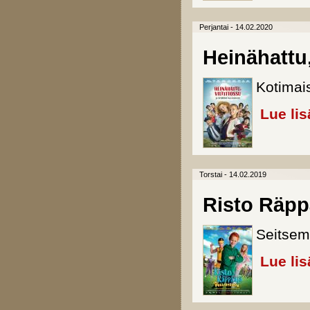
Perjantai - 14.02.2020
Heinähattu,
Kotimai
Lue lis
Torstai - 14.02.2019
Risto Räppä
Seitse
Lue lis