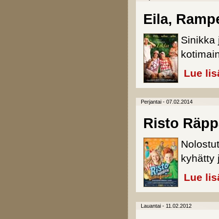
Eila, Rampe
Sinikka 
kotimai
Lue lis
Perjantai - 07.02.2014
Risto Räppä
Nolostut
kyhätty 
Lue lis
Lauantai - 11.02.2012