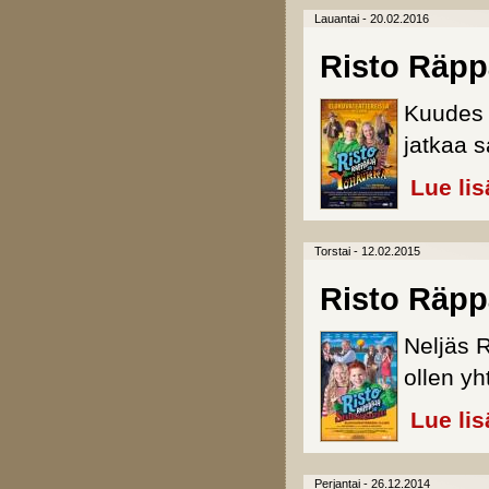
Lauantai - 20.02.2016
Risto Räpp
Kuudes j
jatkaa s
Lue lis
Torstai - 12.02.2015
Risto Räppä
Neljäs R
ollen y
Lue lis
Perjantai - 26.12.2014