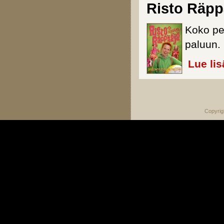
Risto Räppä
Koko pe
paluun.
Lue lis
Sivut
Copyrig