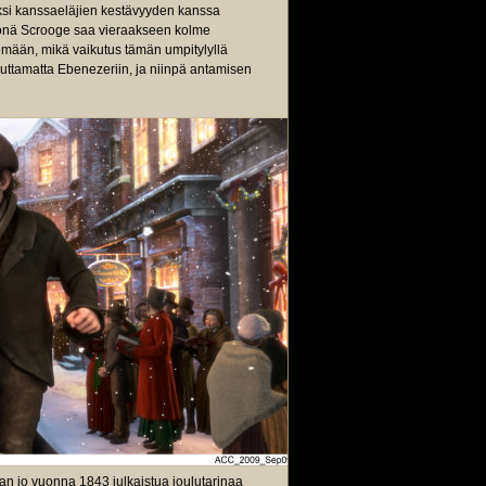
ksi kanssaeläjien kestävyyden kanssa
luyönä Scrooge saa vieraakseen kolme
mään, mikä vaikutus tämän umpitylyllä
ikuttamatta Ebenezeriin, ja niinpä antamisen
n jo vuonna 1843 julkaistua joulutarinaa