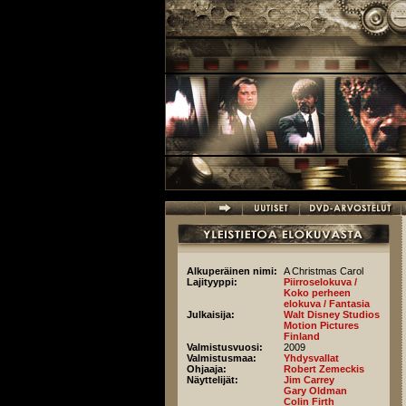
Hyppää pääsisältöön
Alkuperäinen nimi:
A Christmas Carol
Lajityyppi:
Piirroselokuva /
Koko perheen
elokuva / Fantasia
Julkaisija:
Walt Disney Studios
Motion Pictures
Finland
Valmistusvuosi:
2009
Valmistusmaa:
Yhdysvallat
Ohjaaja:
Robert Zemeckis
Näyttelijät:
Jim Carrey
Gary Oldman
Colin Firth