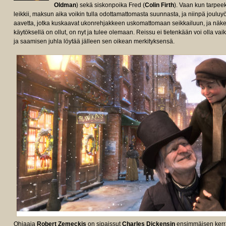
Oldman
) sekä siskonpoika Fred (
Colin Firth
). Vaan kun tarpee
leikkii, maksun aika voikin tulla odottamattomasta suunnasta, ja niinpä jou
aavetta, jotka kuskaavat ukonrehjakkeen uskomattomaan seikkailuun, ja näke
käytöksellä on ollut, on nyt ja tulee olemaan. Reissu ei tietenkään voi olla va
ja saamisen juhla löytää jälleen sen oikean merkityksensä.
Ohjaaja
Robert Zemeckis
on sipaissut
Charles Dickensin
ensimmäisen kerra