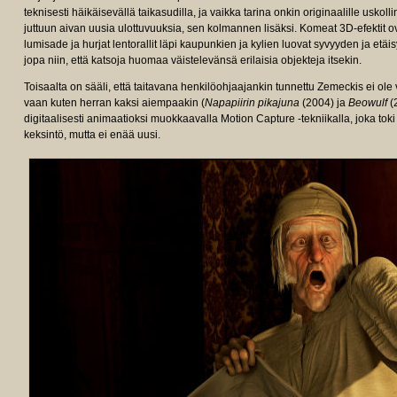
teknisesti häikäisevällä taikasudilla, ja vaikka tarina onkin originaalille uskolli
juttuun aivan uusia ulottuvuuksia, sen kolmannen lisäksi. Komeat 3D-efektit ova
lumisade ja hurjat lentorallit läpi kaupunkien ja kylien luovat syvyyden ja etä
jopa niin, että katsoja huomaa väistelevänsä erilaisia objekteja itsekin.
Toisaalta on sääli, että taitavana henkilöohjaajankin tunnettu Zemeckis ei ole
vaan kuten herran kaksi aiempaakin (
Napapiirin pikajuna
(2004) ja
Beowulf
(
digitaalisesti animaatioksi muokkaavalla Motion Capture -tekniikalla, joka tok
keksintö, mutta ei enää uusi.