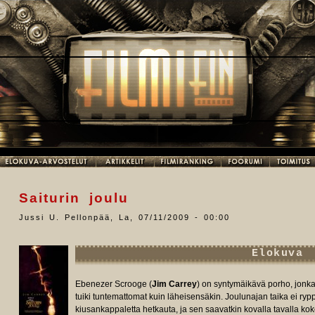
Saiturin joulu
Jussi U. Pellonpää
,
La, 07/11/2009 - 00:00
Elokuva
Ebenezer Scrooge (
Jim Carrey
) on syntymäikävä porho, jonk
tuiki tuntemattomat kuin läheisensäkin. Joulunajan taika ei ryp
kiusankappaletta hetkauta, ja sen saavatkin kovalla tavalla ko