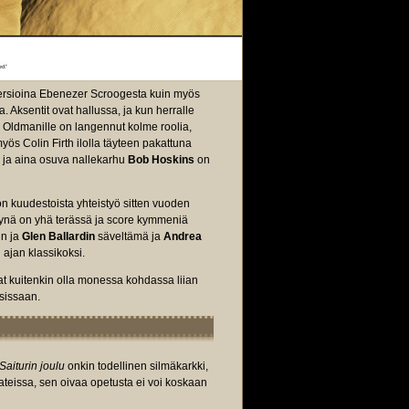
versioina Ebenezer Scroogesta kuin myös
Aksentit ovat hallussa, ja kun herralle
ry Oldmanille on langennut kolme roolia,
ös Colin Firth ilolla täyteen pakattuna
ja aina osuva nallekarhu
Bob Hoskins
on
n kuudestoista yhteistyö sitten vuoden
ikynä on yhä terässä ja score kymmeniä
in ja
Glen Ballardin
säveltämä ja
Andrea
 ajan klassikoksi.
at kuitenkin olla monessa kohdassa liian
osissaan.
Saiturin joulu
onkin todellinen silmäkarkki,
maateissa, sen oivaa opetusta ei voi koskaan