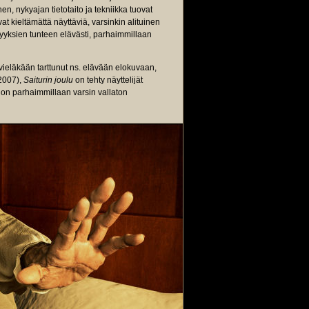
nen, nykyajan tietotaito ja tekniikka tuovat
t kieltämättä näyttäviä, varsinkin alituinen
isyyksien tunteen elävästi, parhaimmillaan
 vieläkään tarttunut ns. elävään elokuvaan,
2007),
Saiturin joulu
on tehty näyttelijät
i on parhaimmillaan varsin vallaton