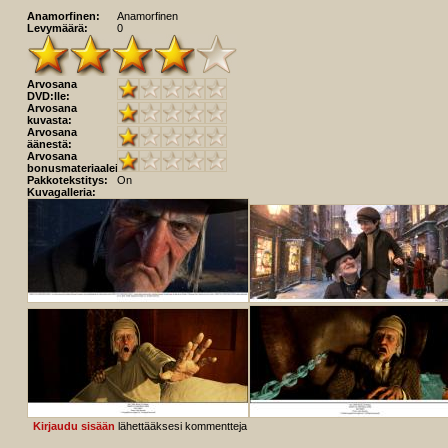
Anamorfinen:
Anamorfinen
Levymäärä:
0
Arvosana
DVD:lle:
Arvosana
kuvasta:
Arvosana
äänestä:
Arvosana
bonusmateriaaleista:
Pakkotekstitys:
On
Kuvagalleria:
Kirjaudu sisään
lähettääksesi kommentteja