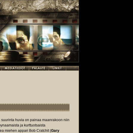
a suurinta huvia on painaa maanrakoon niin
pynaamaista ja kurttuotsaista
kea miehen appari Bob Cratchit (
Gary