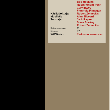
Bob Hoskins
Robin Wright Penn
Cary Elwes
Fionnula Flanagan
Käsikirjoittaja:
Robert Zemeckis
Musiikki:
Alan Silvestri
Tuottaja:
Jack Rapke
Steve Starkey
Robert Zemeckis
Ikäsuositus:
11
Kesto:
97
WWW-sivu:
Elokuvan www-sivu