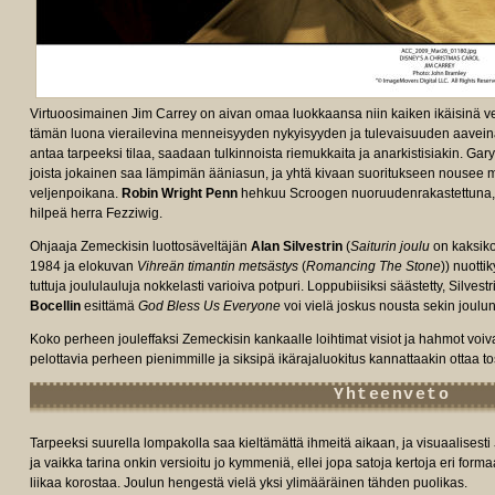
Virtuoosimainen Jim Carrey on aivan omaa luokkaansa niin kaiken ikäisinä 
tämän luona vierailevina menneisyyden nykyisyyden ja tulevaisuuden aaveina. 
antaa tarpeeksi tilaa, saadaan tulkinnoista riemukkaita ja anarkistisiakin. Ga
joista jokainen saa lämpimän ääniasun, ja yhtä kivaan suoritukseen nousee my
veljenpoikana.
Robin Wright Penn
hehkuu Scroogen nuoruudenrakastettuna, 
hilpeä herra Fezziwig.
Ohjaaja Zemeckisin luottosäveltäjän
Alan Silvestrin
(
Saiturin joulu
on kaksiko
1984 ja elokuvan
Vihreän timantin metsästys
(
Romancing The Stone
)) nuott
tuttuja joululauluja nokkelasti varioiva potpuri. Loppubiisiksi säästetty, Silvestr
Bocellin
esittämä
God Bless Us Everyone
voi vielä joskus nousta sekin joulun
Koko perheen jouleffaksi Zemeckisin kankaalle loihtimat visiot ja hahmot voiv
pelottavia perheen pienimmille ja siksipä ikärajaluokitus kannattaakin ottaa t
Yhteenveto
Tarpeeksi suurella lompakolla saa kieltämättä ihmeitä aikaan, ja visuaalisesti
ja vaikka tarina onkin versioitu jo kymmeniä, ellei jopa satoja kertoja eri for
liikaa korostaa. Joulun hengestä vielä yksi ylimääräinen tähden puolikas.