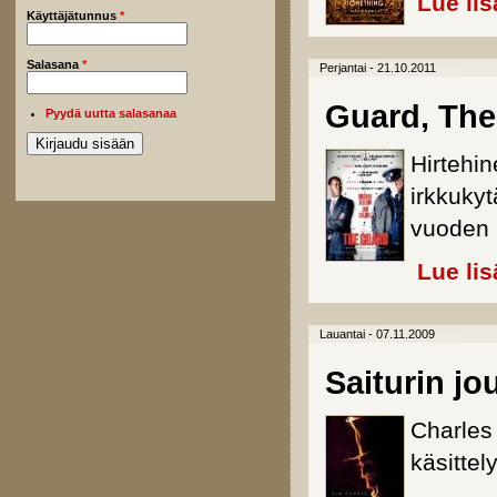
Lue lis
Käyttäjätunnus
*
Salasana
*
Perjantai - 21.10.2011
Guard, The
Pyydä uutta salasanaa
Hirtehin
irkkukyt
vuoden 
Lue lis
Lauantai - 07.11.2009
Saiturin jo
Charles
käsittel