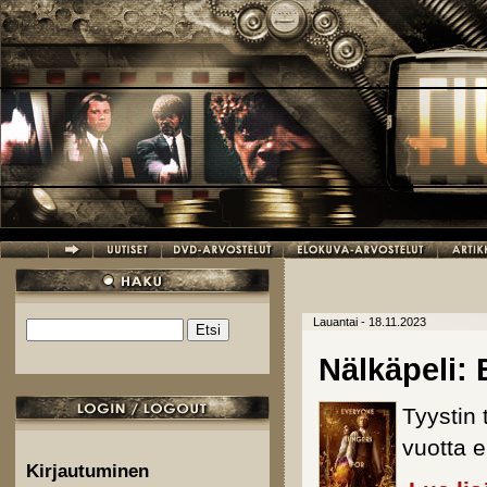
Hyppää pääsisältöön
Lauantai - 18.11.2023
Etsi
Hakulomake
Nälkäpeli: 
Tyystin
vuotta 
Kirjautuminen