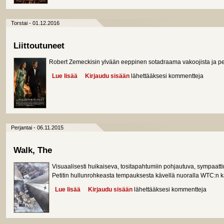
Torstai - 01.12.2016
Liittoutuneet
Robert Zemeckisin ylvään eeppinen sotadraama vakoojista ja pe
Lue lisää
about Liittoutuneet
Kirjaudu sisään
lähettääksesi kommentteja
Perjantai - 06.11.2015
Walk, The
Visuaalisesti huikaiseva, tositapahtumiin pohjautuva, sympaatt
Petitin hullunrohkeasta tempauksesta kävellä nuoralla WTC:n ka
Lue lisää
about Walk, The
Kirjaudu sisään
lähettääksesi kommentteja