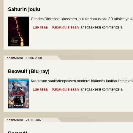
Saiturin joulu
Charles Dickensin klassinen joulukertomus saa 3D-käsittelyn al
Lue lisää
about Saiturin joulu
Kirjaudu sisään
lähettääksesi kommentteja
Keskiviikko - 18.06.2008
Beowulf (Blu-ray)
Kuuluisan sankarieepoksen moderni käännös luottaa tietotekni
Lue lisää
about Beowulf (Blu-ray)
Kirjaudu sisään
lähettääksesi kommentteja
Keskiviikko - 21.11.2007