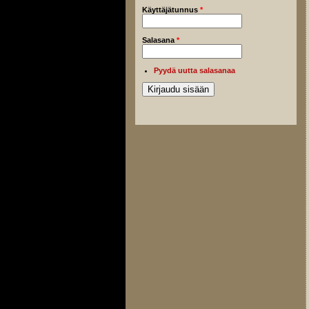
Käyttäjätunnus
*
Salasana
*
Pyydä uutta salasanaa