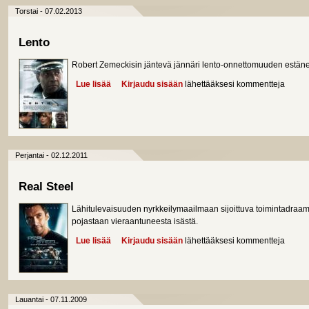
Torstai - 07.02.2013
Lento
Robert Zemeckisin jäntevä jännäri lento-onnettomuuden estäne
Lue lisää
about Lento
Kirjaudu sisään
lähettääksesi kommentteja
Perjantai - 02.12.2011
Real Steel
Lähitulevaisuuden nyrkkeilymaailmaan sijoittuva toimintadra
pojastaan vieraantuneesta isästä.
Lue lisää
about Real Steel
Kirjaudu sisään
lähettääksesi kommentteja
Lauantai - 07.11.2009