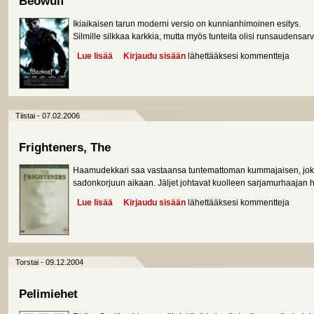
Beowulf
Ikiaikaisen tarun moderni versio on kunnianhimoinen esitys.
Silmille silkkaa karkkia, mutta myös tunteita olisi runsaudens
Lue lisää
about Beowulf
Kirjaudu sisään
lähettääksesi kommentteja
Tiistai - 07.02.2006
Frighteners, The
Haamudekkari saa vastaansa tuntemattoman kummajaisen, joka 
sadonkorjuun aikaan. Jäljet johtavat kuolleen sarjamurhaajan h
Lue lisää
about Frighteners, The
Kirjaudu sisään
lähettääksesi kommentteja
Torstai - 09.12.2004
Pelimiehet