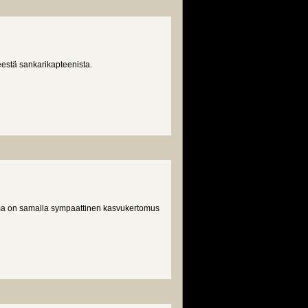
estä sankarikapteenista.
ama on samalla sympaattinen kasvukertomus