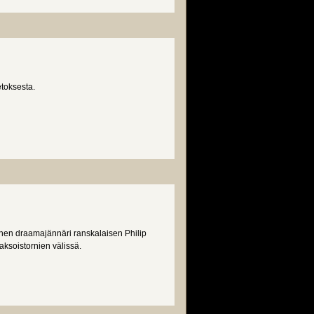
toksesta.
inen draamajännäri ranskalaisen Philip
ksoistornien välissä.