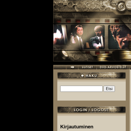
Hyppää pääsisältöön
Etsi
Hakulomake
Kirjautuminen