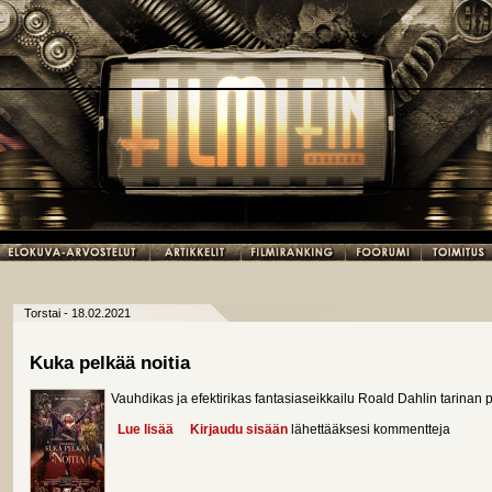
Torstai - 18.02.2021
Kuka pelkää noitia
Vauhdikas ja efektirikas fantasiaseikkailu Roald Dahlin tarinan p
Lue lisää
about Kuka pelkää noitia
Kirjaudu sisään
lähettääksesi kommentteja