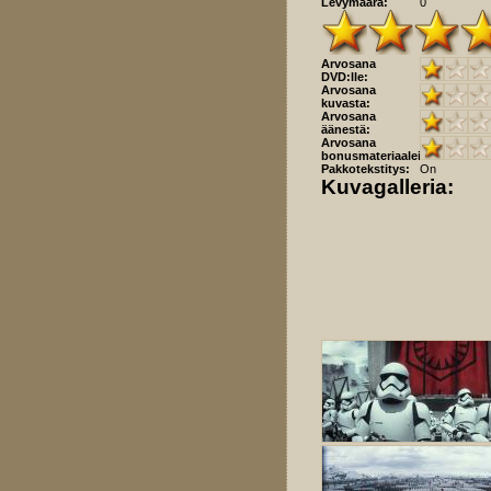
Levymäärä:
0
Arvosana
DVD:lle:
Arvosana
kuvasta:
Arvosana
äänestä:
Arvosana
bonusmateriaaleista:
Pakkotekstitys:
On
Kuvagalleria: