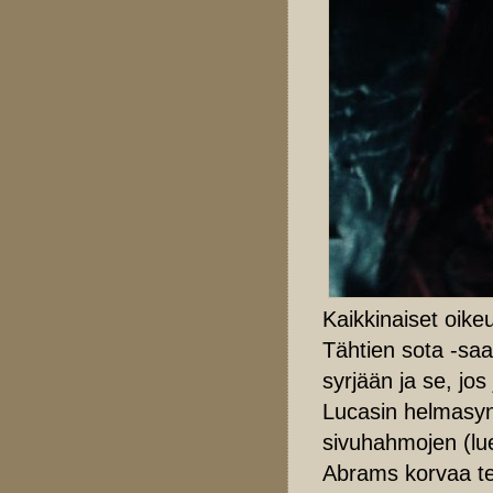
Kaikkinaiset oike
Tähtien sota -sa
syrjään ja se, jo
Lucasin helmasynn
sivuhahmojen (lue
Abrams korvaa teh