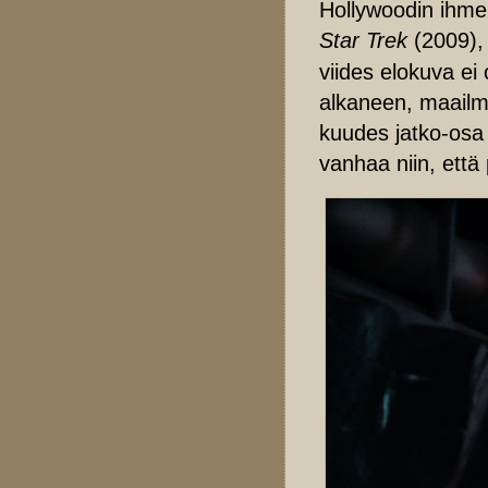
Hollywoodin ihm
Star Trek
(2009)
viides elokuva e
alkaneen, maailm
kuudes jatko-os
vanhaa niin, että 