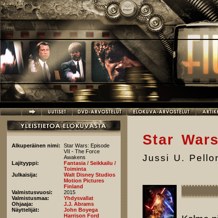
Hyppää pääsisältöön
Star War
Alkuperäinen nimi:
Star Wars: Episode
VII - The Force
Jussi U. Pell
Awakens
Lajityyppi:
Fantasia / Seikkailu /
Toiminta
Julkaisija:
Walt Disney Studios
Motion Pictures
Finland
Valmistusvuosi:
2015
Valmistusmaa:
Yhdysvallat
Ohjaaja:
J.J. Abrams
Näyttelijät:
John Boyega
Harrison Ford