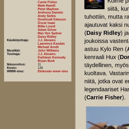
Kolme p
Carrie Fisher
Mark Hamill
siitä, k
Peter Mayhew
Anthony Daniels
tuhottiin, mutta 
Andy Serkis
Domhnall Gleeson
Oscar Isaac
ajautuvat kaksi n
Billie Lourd
Adam Driver
(
Daisy Ridley
) j
Max Von Sydow
Daisy Ridley
joukoissa vastenta
Käsikirjoittaja:
J.J. Abrams
Lawrence Kasdan
Michael Arndt
astuu Kylo Ren (
Musiikki:
John Williams
Tuottaja:
J.J. Abrams
kenraali Hux (
Do
Kathleen Kennedy
Bryan Burk
täydellinen, myös
Ikäsuositus:
11
Kesto:
136
WWW-sivu:
Elokuvan www-sivu
kuoltava. Vastari
niitä, jotka ovat 
legendaariset Ha
(
Carrie Fisher
).