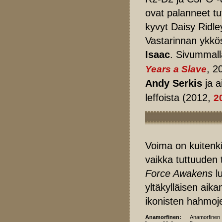
ovat palanneet tu
kyvyt Daisy Ridle
Vastarinnan ykkö
Isaac
. Sivummall
, 2
Years a Slave
Andy Serkis
ja a
leffoista (2012,
2
Voima on kuitenk
vaikka tuttuuden t
Force Awakens
lu
yltäkylläisen aik
ikonisten hahmojen
Anamorfinen:
Anamorfinen