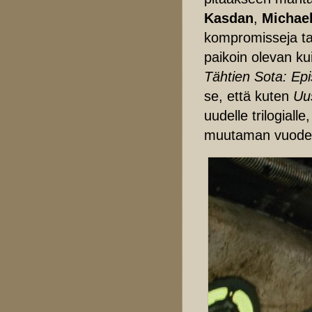
Kasdan
,
Michae
kompromisseja ta
paikoin olevan ku
Tähtien Sota: Epi
se, että kuten
Uus
uudelle trilogiall
muutaman vuode