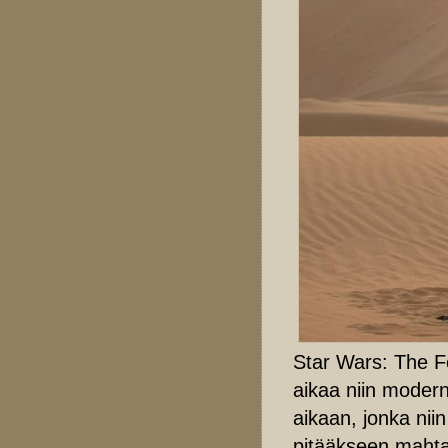
Star Wars: The F
aikaa niin modern
aikaan, jonka nii
pitääkseen mahtav