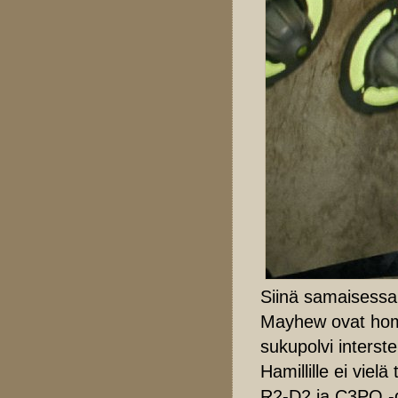
Siinä samaisess
Mayhew ovat homm
sukupolvi interste
Hamillille ei viel
R2-D2 ja C3PO -d