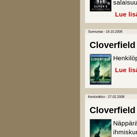
salaisuu
Lue lis
Sunnuntai - 19.10.2008
Cloverfield
Henkilöp
Lue lis
Keskiviikko - 27.02.2008
Cloverfield
Näppärä
ihmisku