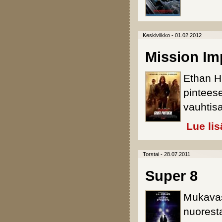
Keskiviikko - 01.02.2012
Mission Im
Ethan H
pintees
vauhtis
Lue lis
Torstai - 28.07.2011
Super 8
Mukavas
nuoresta