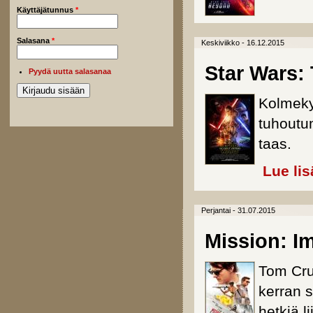
Käyttäjätunnus
*
Salasana
*
Keskiviikko - 16.12.2015
Star Wars:
Pyydä uutta salasanaa
Kolmeky
tuhoutu
taas.
Lue lis
Perjantai - 31.07.2015
Mission: I
Tom Cru
kerran 
hetkiä l