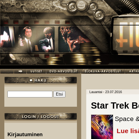
Hyppää pääsisältöön
Lauantai - 23.07.2016
Etsi
Hakulomake
Star Trek 
Space &
Lue lis
Kirjautuminen