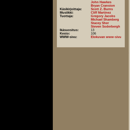
John Hawkes
Bryan Cranston
Käsikirjoittaja:
Scott Z. Burns
Musiikki:
Cliff Martinez
Tuottaja:
Gregory Jacobs
Michael Shamberg
Stacey Sher
Steven Soderbergh
Ikäsuositus:
13
Kesto:
106
WWW-sivu:
Elokuvan www-sivu