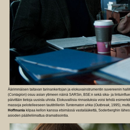
Äärimmäisen taitavan tarinankertojan ja elokuvainstrumentin suvereenin halli
(
Contagion
) osuu asian ytimeen näinä SARSin, BSE:n sekä sika- ja lintuinfluens
päivittäin tietoja uusista uhista. Elokuvallisia rinnastuksia voisi tehdä esimerki
massoja pelotelleeseen tautitrilleriin
Tuntematon uhka
(
Outbreak
, 1995), mutt
Hoffmania
kilpaa kellon kanssa etsimässä vastalääkettä, Soderberghin lähesty
asioden päälleliimattua dramatisointia.