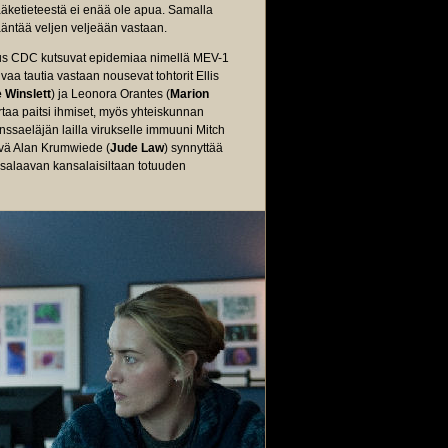
lääketieteestä ei enää ole apua. Samalla
äntää veljen veljeään vastaan.
kus CDC kutsuvat epidemiaa nimellä MEV-1
uvaa tautia vastaan nousevat tohtorit Ellis
 Winslett
) ja Leonora Orantes (
Marion
rtaa paitsi ihmiset, myös yhteiskunnan
aeläjän lailla virukselle immuuni Mitch
ävä Alan Krumwiede (
Jude Law
) synnyttää
en salaavan kansalaisiltaan totuuden