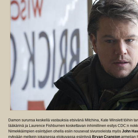
Damon surunsa keskellä vastauksia etsivänä Mitchina, Kate Winslett töihin t
lääkärinä ja Laurence Fishburnen koskettavan inhimillinen esitys CDC:n nok
Nimekkäimpien esiintyjien ohella esiin nousevat sivurooleista myös
John Ha
nykyään melkein jokaisessa elokuvassa esiintyvä
Bryan Cranston
armeijan h