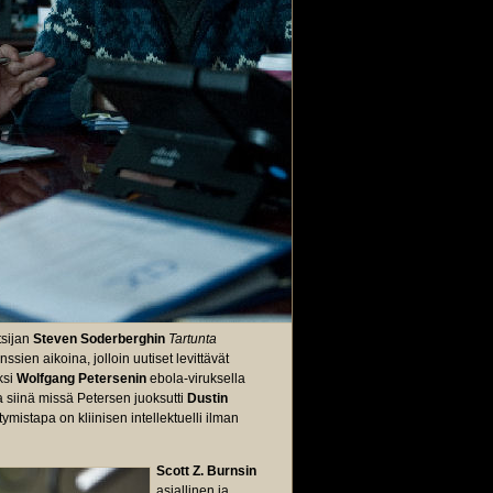
tsijan
Steven Soderberghin
Tartunta
sien aikoina, jolloin uutiset levittävät
ksi
Wolfgang Petersenin
ebola-viruksella
a siinä missä Petersen juoksutti
Dustin
mistapa on kliinisen intellektuelli ilman
Scott Z. Burnsin
asiallinen ja