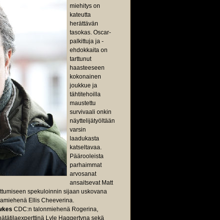
miehitys on
kateutta
herättävän
tasokas. Oscar-
palkittuja ja -
ehdokkaita on
tarttunut
haasteeseen
kokonainen
joukkue ja
tähtitehoilla
maustettu
survivaali onkin
näyttelijätyöltään
varsin
laadukasta
katseltavaa.
Päärooleista
parhaimmat
arvosanat
ansaitsevat Matt
arttumiseen spekuloinnin sijaan uskovana
kamiehenä Ellis Cheeverina.
wkes
CDC:n talonmiehenä Rogerina,
ätätilaexperttinä Lyle Haggertyna sekä