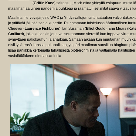
(
Griffin Kane
) sairastuu, Mitch ottaa yhteyttä esiapuun, mutta 
maailmanlaajuinen pandemia puhkeaa ja raamatulliset mitat saava vitsaus kä
Maailman terveysjärjestö WHO ja Yhdysvaltojen tartuntatautien valvontakes
ja yrittävät jäljittää sen alkuperän. Eturintamaan taistelussa äärimmäisen tartt
Cheever (
Laurence Fishburne
), Ian Sussman (
Elliot Gould
), Erin Mears (
Kate
Cotillard
), jotka kuitenkin joutuvat seuraamaan vierestä kun tappava virus mu
synnyttäen pakokauhun ja anarkian. Samaan aikaan kun muutaman muun kanss
etsii tyttärensä kanssa pakopaikkaa, ympäri maailmaa suosittua blogiaan pit
lisää paniikkia kertomalla tahallisesta bioterrorimista ja väittämällä hallitust
vastaläääkkeen olemassaolosta.