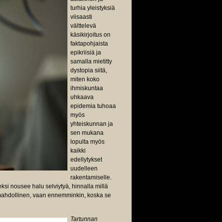
turhia yleistyksiä
viisaasti
välttelevä
käsikirjoitus on
faktapohjaista
epikriisiä ja
samalla mietitty
dystopia siitä,
miten koko
ihmiskuntaa
uhkaava
epidemia tuhoaa
myös
yhteiskunnan ja
sen mukana
lopulta myös
kaikki
edellytykset
uudelleen
rakentamiselle.
eksi nousee halu selviytyä, hinnalla millä
mahdollinen, vaan ennemminkin, koska se
Tartunnan