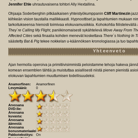
Jennifer Ehle
uhrautuvaisena tohtori Ally Hextallina.
Ohjaaja Soderberghin pitkäaikaisen yhteistyökumppanin
Cliff Martinezin
jazz
kiihkeän vision taustalla mallikkaasti. Hypnoottiset ja tapahtumien mukaan nim
tarkoitukseensa hienosti toimivaa elokuvamusiikkia. Kohokohtia fiilistelevällä 
They`re Calling My Flight
, paniikinomaisesti sykähtelevä
Move Away From Th
Affected Cities
sekä finaalia kohden menevät koskettava
There`s Nothing In 
säästetty
Bat & Pig
tekee nokkelan u-käännöksen kronologiassa ja tuo tapaht
Yhteenveto
Ajan hermolla operoiva ja primitiivisimmistä peloistamme tehoja hakeva jänn
komean ensemblen tähtiä ja muistuttaa asiallisesti niistä pienen pienistä asi
elokuvan tapahtumien muuttumisen todellisuudeksi.
Anamorfinen:
Anamorfinen
Levymäärä:
0
Arvosana
DVD:lle:
Arvosana
kuvasta:
Arvosana
äänestä:
Arvosana
bonusmateriaaleista:
Pakkotekstitys:
On