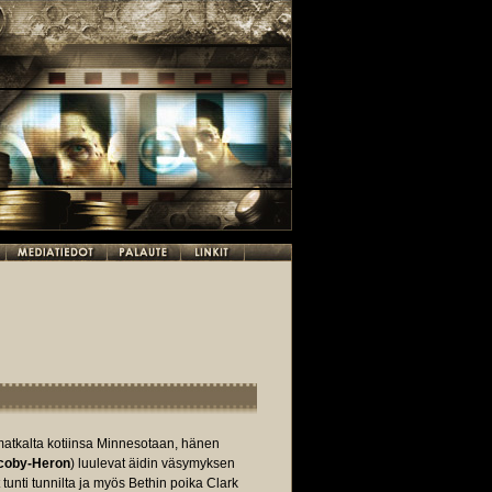
matkalta kotiinsa Minnesotaan, hänen
coby-Heron
) luulevat äidin väsymyksen
tunti tunnilta ja myös Bethin poika Clark