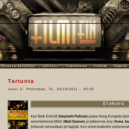
Tartunta
Jussi U. Pellonpää
,
To, 20/10/2011 - 00:00
Elokuva
Kun Beth Emhoff (
Gwyneth Paltrow
) palaa Hong Kongista työ
aviomiehensä Mitch (
Matt Damon
) ja tyttärensä Jory (
Anna Ja
johtuvan ainoastaan jet lagistä. Kun oireet kuitenkin pahenevat 