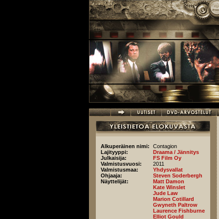
Hyppää pääsisältöön
Alkuperäinen nimi:
Contagion
Lajityyppi:
Draama / Jännitys
Julkaisija:
FS Film Oy
Valmistusvuosi:
2011
Valmistusmaa:
Yhdysvallat
Ohjaaja:
Steven Soderbergh
Näyttelijät:
Matt Damon
Kate Winslet
Jude Law
Marion Cotillard
Gwyneth Paltrow
Laurence Fishburne
Elliot Gould