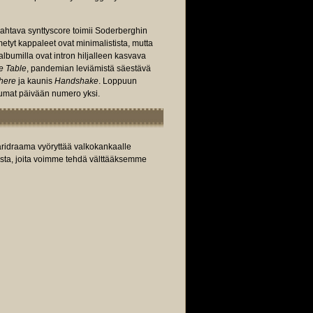
ahtava synttyscore toimii Soderberghin
etyt kappaleet ovat minimalistista, mutta
albumilla ovat intron hiljalleen kasvava
e Table
, pandemian leviämistä säestävä
There
ja kaunis
Handshake
. Loppuun
umat päivään numero yksi.
äridraama vyöryttää valkokankaalle
oista, joita voimme tehdä välttääksemme