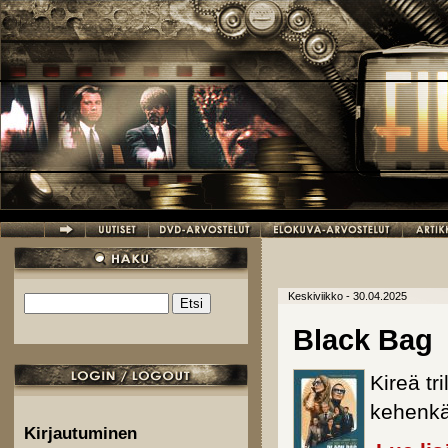
Hyppää pääsisältöön
Keskiviikko - 30.04.2025
Etsi
Hakulomake
Black Bag
Kireä tr
kehenk
Kirjautuminen