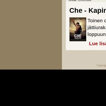
Torstai - 23.04.2009
Che - Kapi
Toinen 
jättiura
loppuun
Lue lis
Sivut
Copyrig