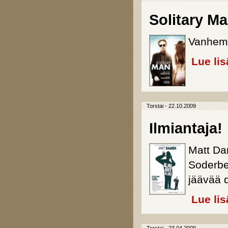
Solitary Ma
Vanhemma
Lue lis
Torstai - 22.10.2009
Ilmiantaja!
Matt Da
Soderbe
jäävää 
Lue lis