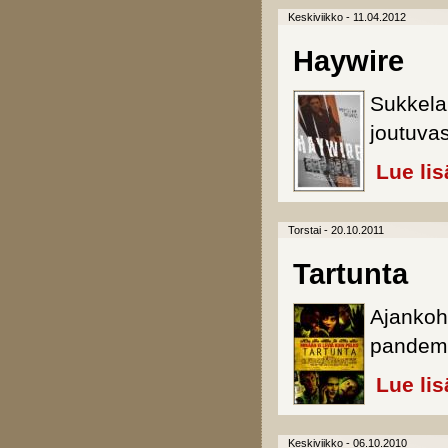
Keskiviikko - 11.04.2012
Haywire
Sukkela
joutuvas
Lue lis
Torstai - 20.10.2011
Tartunta
Ajankoht
pandemi
Lue lis
Keskiviikko - 06.10.2010