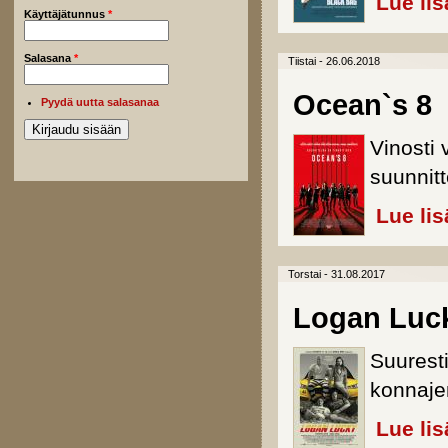
Lue lis
Käyttäjätunnus
*
Salasana
*
Tiistai - 26.06.2018
Ocean`s 8
Pyydä uutta salasanaa
Vinosti 
suunnitt
Lue lis
Torstai - 31.08.2017
Logan Luc
Suurest
konnaje
Lue lis