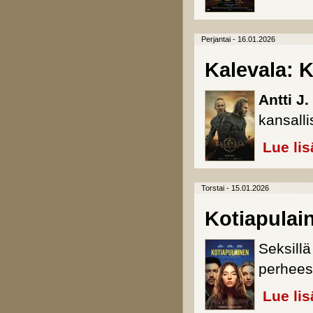
Perjantai - 16.01.2026
Kalevala: K
Antti J
kansall
Lue lis
Torstai - 15.01.2026
Kotiapulai
Seksillä 
perheess
Lue lis