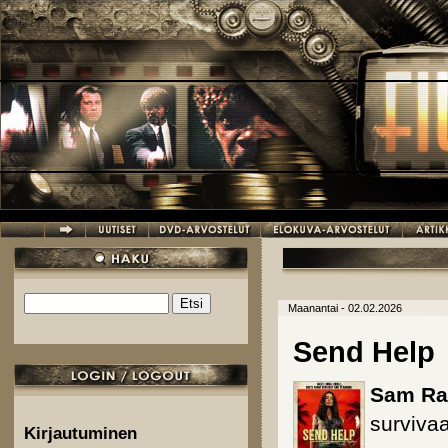
Hyppää pääsisältöön
Etsi
Maanantai - 02.02.2026
Hakulomake
Send Help
Sam Ra
survivaa
Kirjautuminen