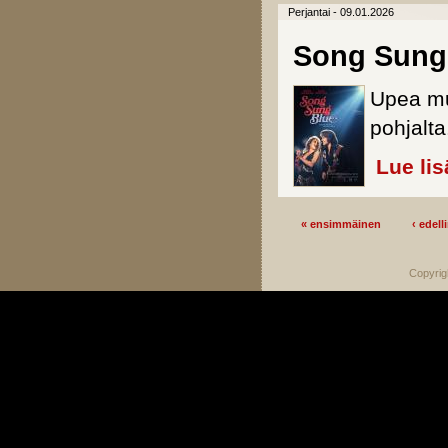
Perjantai - 09.01.2026
Song Sung
Upea mu
pohjalta
Lue lis
« ensimmäinen
‹ edell
Sivut
Copyrig