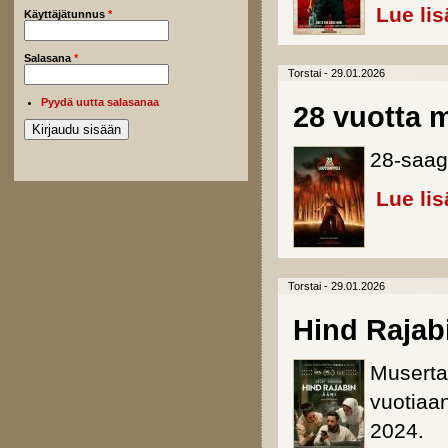
Lue lis
Käyttäjätunnus
*
Salasana
*
Torstai - 29.01.2026
Pyydä uutta salasanaa
28 vuotta
28-saag
Lue lis
Torstai - 29.01.2026
Hind Rajab
Muserta
vuotiaa
2024.