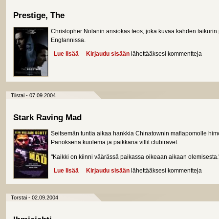
Prestige, The
Christopher Nolanin ansiokas teos, joka kuvaa kahden taikurin 
Englannissa.
Lue lisää
about Prestige, The
Kirjaudu sisään
lähettääksesi kommentteja
Tiistai - 07.09.2004
Stark Raving Mad
Seitsemän tuntia aikaa hankkia Chinatownin mafiapomolle himoi
Panoksena kuolema ja paikkana villit clubiravet.
"Kaikki on kiinni väärässä paikassa oikeaan aikaan olemisesta.
Lue lisää
about Stark Raving Mad
Kirjaudu sisään
lähettääksesi kommentteja
Torstai - 02.09.2004