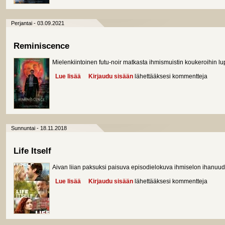
Perjantai - 03.09.2021
Reminiscence
Mielenkiintoinen futu-noir matkasta ihmismuistin koukeroihin 
Lue lisää
about Reminiscence
Kirjaudu sisään
lähettääksesi kommentteja
Sunnuntai - 18.11.2018
Life Itself
Aivan liian paksuksi paisuva episodielokuva ihmiselon ihanuud
Lue lisää
about Life Itself
Kirjaudu sisään
lähettääksesi kommentteja