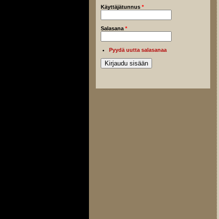
Käyttäjätunnus
*
Salasana
*
Pyydä uutta salasanaa