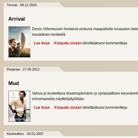
Torstai - 08.12.2016
Arrival
Denis Villeneuven henkevä elokuva maapallolle invaasion tekev
muutoksen keskellä.
Lue lisää
about Arrival
Kirjaudu sisään
lähettääksesi kommentteja
Perjantai - 27.09.2013
Mud
Vahva ja koskettava draamajännärin ja sympaattisen kasvuker
erinomaisella näyttelijätyöllään.
Lue lisää
about Mud
Kirjaudu sisään
lähettääksesi kommentteja
Keskiviikko - 03.01.2007