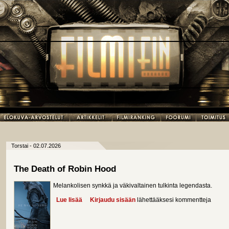
Torstai - 02.07.2026
The Death of Robin Hood
Melankolisen synkkä ja väkivaltainen tulkinta legendasta.
Lue lisää
about The Death of Robin Hood
Kirjaudu sisään
lähettääksesi kommentteja