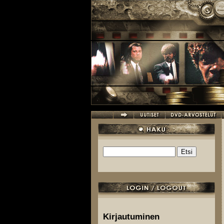
Hyppää pääsisältöön
Etsi
Hakulomake
Kirjautuminen