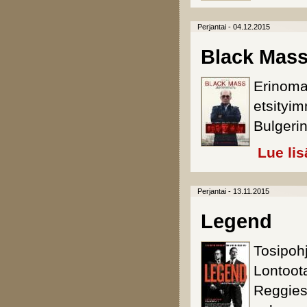
Perjantai - 04.12.2015
Black Mas
Erinomai
etsityim
Bulgerin
Lue lis
Perjantai - 13.11.2015
Legend
Tosipohj
Lontoota
Reggies