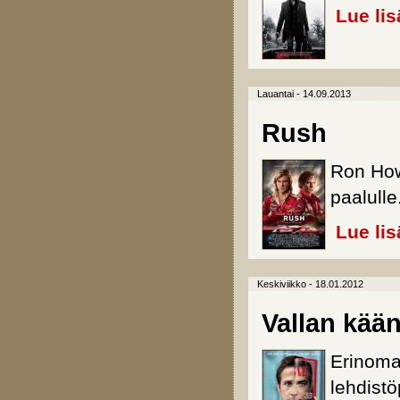
Lue lis
Lauantai - 14.09.2013
Rush
Ron How
paalulle
Lue lis
Keskiviikko - 18.01.2012
Vallan kää
Erinomai
lehdist