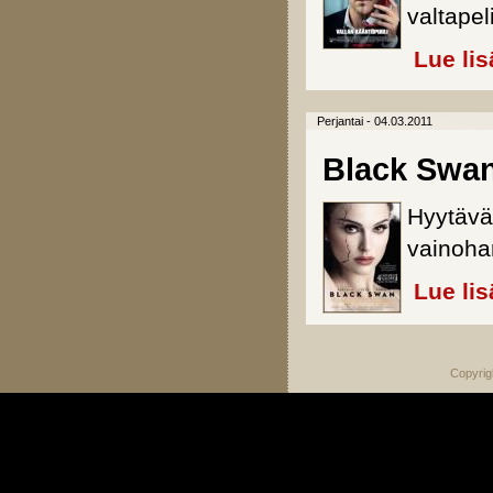
valtapel
Lue lis
Perjantai - 04.03.2011
Black Swa
Hyytävä
vainohar
Lue lis
Copyrig