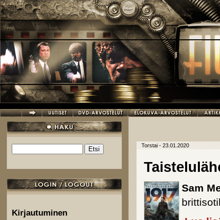
Hyppää pääsisältöön
Torstai - 23.01.2020
Etsi
Hakulomake
Taistelulähe
Sam Me
brittis
Kirjautuminen