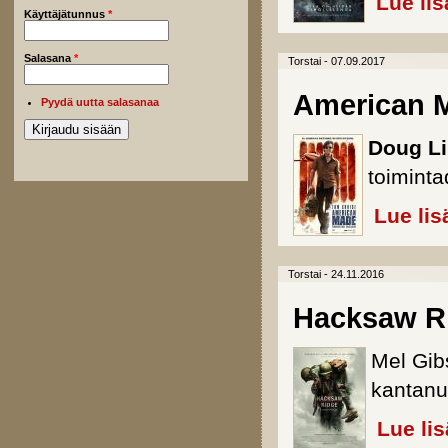
Lue lis
Käyttäjätunnus
*
Salasana
*
Torstai - 07.09.2017
American 
Pyydä uutta salasanaa
Doug L
toiminta
Lue lis
Torstai - 24.11.2016
Hacksaw Ri
Mel Gibs
kantanu
Lue li