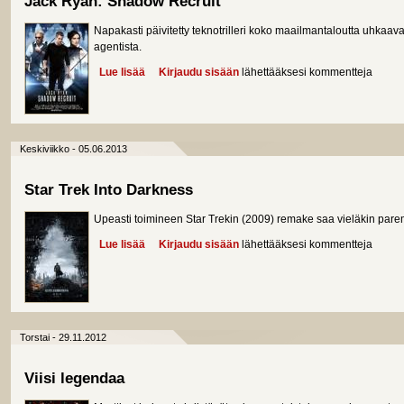
Jack Ryan: Shadow Recruit
Napakasti päivitetty teknotrilleri koko maailmantaloutta uhkaavast
agentista.
Lue lisää
about Jack Ryan: Shadow Recruit
Kirjaudu sisään
lähettääksesi kommentteja
Keskiviikko - 05.06.2013
Star Trek Into Darkness
Upeasti toimineen Star Trekin (2009) remake saa vieläkin par
Lue lisää
about Star Trek Into Darkness
Kirjaudu sisään
lähettääksesi kommentteja
Torstai - 29.11.2012
Viisi legendaa