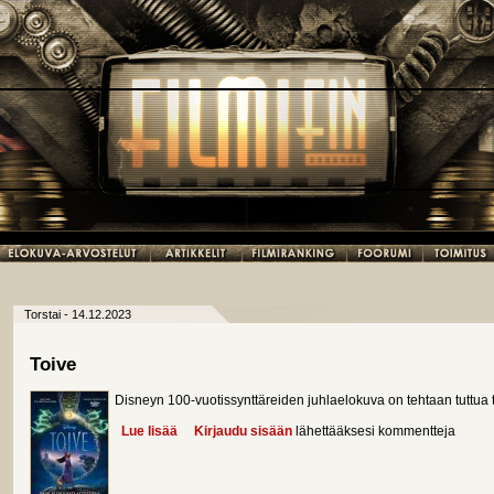
Torstai - 14.12.2023
Toive
Disneyn 100-vuotissynttäreiden juhlaelokuva on tehtaan tuttua 
Lue lisää
about Toive
Kirjaudu sisään
lähettääksesi kommentteja