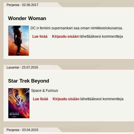
Perjantai - 02.06.2017
Wonder Woman
DC:n femiini supersankari saa oman nimikkoelokuvansa.
Lue lisää
about Wonder Woman
Kirjaudu sisään
lähettääksesi kommentteja
Lauantai - 23.07.2016
Star Trek Beyond
Space & Furious
Lue lisää
about Star Trek Beyond
Kirjaudu sisään
lähettääksesi kommentteja
Perjantai - 03.04.2015