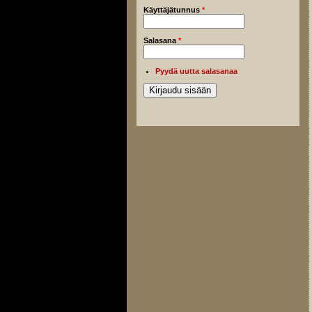
Käyttäjätunnus
*
Salasana
*
Pyydä uutta salasanaa