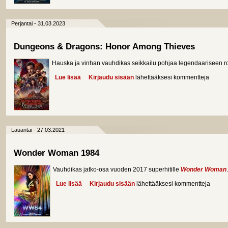
Perjantai - 31.03.2023
Dungeons & Dragons: Honor Among Thieves
Hauska ja vinhan vauhdikas seikkailu pohjaa legendaariseen roo
Lue lisää
about Dungeons & Dragons: Honor Among Thieve
Kirjaudu sisään
lähettääksesi kommentteja
Lauantai - 27.03.2021
Wonder Woman 1984
Vauhdikas jatko-osa vuoden 2017 superhitille
Wonder Woman
.
Lue lisää
about Wonder Woman 1984
Kirjaudu sisään
lähettääksesi kommentteja