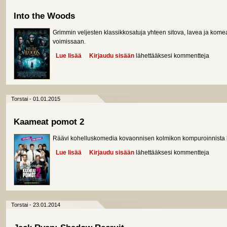
Into the Woods
Grimmin veljesten klassikkosatuja yhteen sitova, lavea ja komea
voimissaan.
Lue lisää
about Into the Woods
Kirjaudu sisään
lähettääksesi kommentteja
Torstai - 01.01.2015
Kaameat pomot 2
Räävi kohelluskomedia kovaonnisen kolmikon kompuroinnista 
Lue lisää
about Kaameat pomot 2
Kirjaudu sisään
lähettääksesi kommentteja
Torstai - 23.01.2014