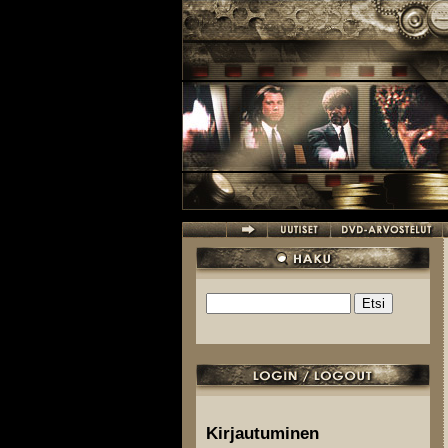
Hyppää pääsisältöön
Etsi
Hakulomake
Kirjautuminen