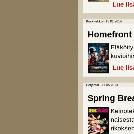
Lue lis
Keskiviikko - 15.01.2014
Homefront
Eläköity
kuvioihi
Lue lis
Perjantai - 17.05.2013
Spring Bre
Keinotek
naisest
rikoksen