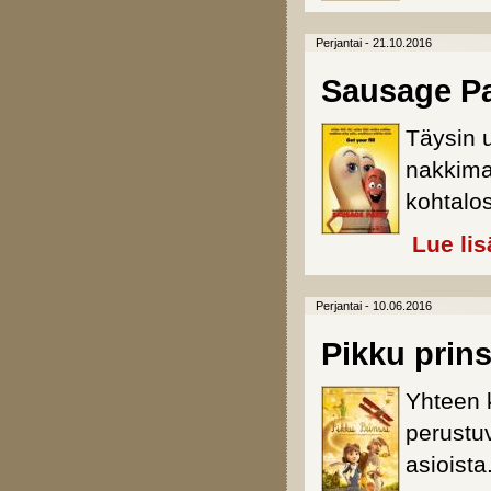
Perjantai - 21.10.2016
Sausage Pa
Täysin u
nakkima
kohtalos
Lue lis
Perjantai - 10.06.2016
Pikku prins
Yhteen 
perustu
asioista