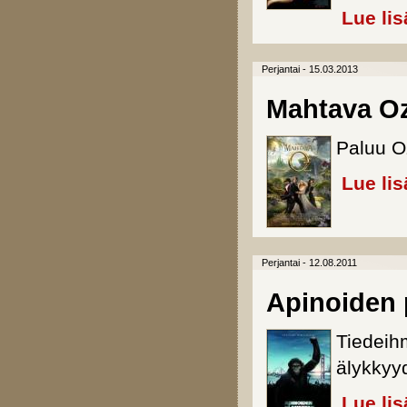
Lue lis
Perjantai - 15.03.2013
Mahtava O
Paluu O
Lue lis
Perjantai - 12.08.2011
Apinoiden 
Tiedeihm
älykkyyd
Lue lis