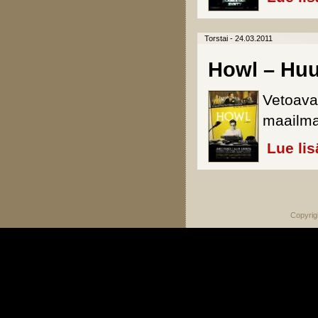
Torstai - 24.03.2011
Howl – Hu
Vetoava 
maailma
Lue lis
Sivut
Copyrig