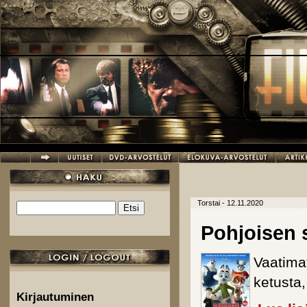
Hyppää pääsisältöön
Torstai - 12.11.2020
Etsi
Hakulomake
Pohjoisen 
Vaatimat
ketusta,
Kirjautuminen