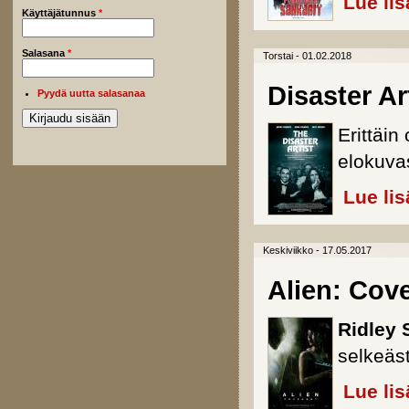
Lue lis
Käyttäjätunnus
*
Salasana
*
Torstai - 01.02.2018
Disaster Ar
Pyydä uutta salasanaa
Erittäi
elokuvas
Lue lis
Keskiviikko - 17.05.2017
Alien: Cov
Ridley 
selkeäst
Lue lis