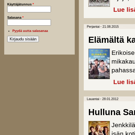
Käyttäjätunnus
*
Lue lis
Salasana
*
Perjantai - 21.08.2015
Pyydä uutta salasanaa
Elämältä k
Erikoise
mikakau
pahassa
Lue lis
Lauantai - 28.01.2012
Hulluna Sa
Jenkkilä
isän ko