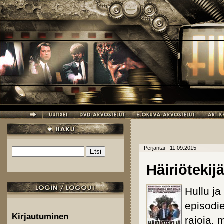
Hyppää pääsisältöön
Perjantai - 11.09.2015
Etsi
Hakulomake
Häiriötekij
Hullu ja
episodi
Kirjautuminen
rajoja, 