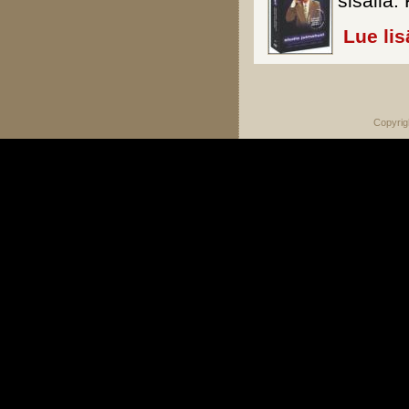
sisällä
Lue lis
Sivut
Copyrig