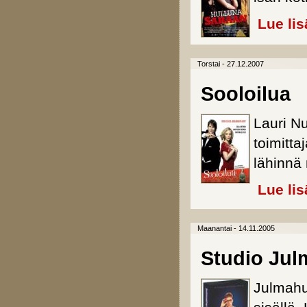
Lue lis
Torstai - 27.12.2007
Sooloilua
Lauri N
toimitta
lähinnä 
Lue lis
Maanantai - 14.11.2005
Studio Jul
Julmahu