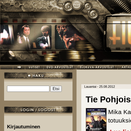
Hyppää pääsisältöön
Lauantai - 25.08.2012
Etsi
Hakulomake
Tie Pohjoi
Mika Ka
totuuksi
Kirjautuminen