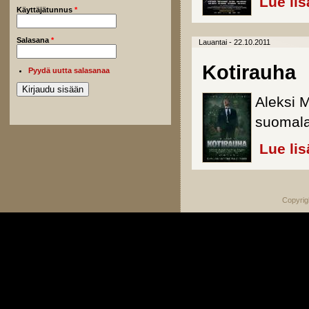
Lue lis
Käyttäjätunnus
*
Salasana
*
Lauantai - 22.10.2011
Kotirauha
Pyydä uutta salasanaa
Aleksi 
suomala
Lue lis
Copyrig