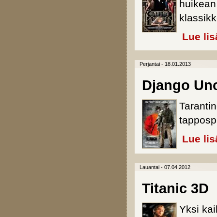
huikean
klassik
Lue lis
Perjantai - 18.01.2013
Django Un
Tarantin
tapposp
Lue lis
Lauantai - 07.04.2012
Titanic 3D
Yksi kai