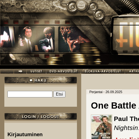
Hyppää pääsisältöön
Perjantai - 26.09.2025
Etsi
Hakulomake
One Battle
Paul T
Nightsin
Kirjautuminen