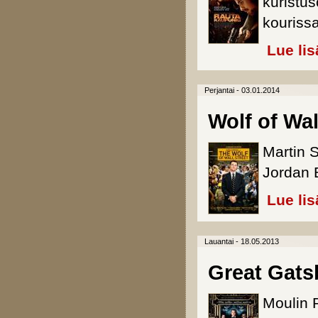
kuristus
kourissa
Lue lis
Perjantai - 03.01.2014
Wolf of Wal
Martin 
Jordan B
Lue lis
Lauantai - 18.05.2013
Great Gatsb
Moulin R