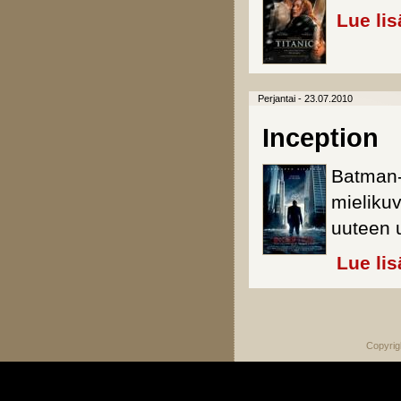
Lue lis
Perjantai - 23.07.2010
Inception
Batman-
mielikuv
uuteen 
Lue lis
Sivut
Copyrig