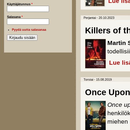
Lue lis
Käyttäjätunnus
*
Salasana
*
Perjantai - 20.10.2023
Killers of 
Pyydä uutta salasanaa
Martin 
todellis
Lue lis
Torstai - 15.08.2019
Once Upon 
Once up
henkilö
miehen 