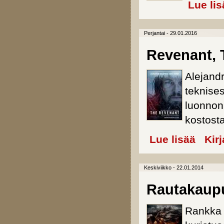
Lue lis
Perjantai - 29.01.2016
Revenant, 
Alejand
teknise
luonnon
kostosta
Lue lisää
about Rev
Kir
Keskiviikko - 22.01.2014
Rautakaup
Rankka 