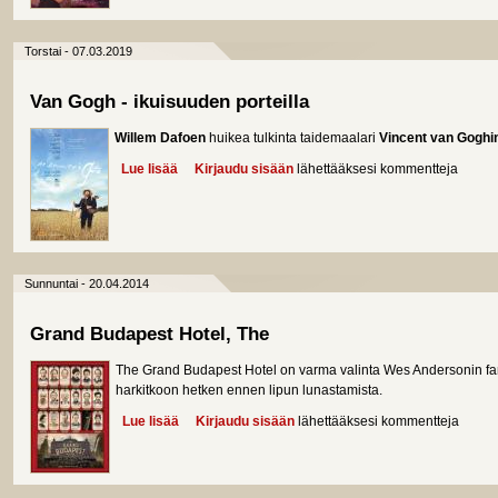
Torstai - 07.03.2019
Van Gogh - ikuisuuden porteilla
Willem Dafoen
huikea tulkinta taidemaalari
Vincent van Goghi
Lue lisää
about Van Gogh - ikuisuuden porteilla
Kirjaudu sisään
lähettääksesi kommentteja
Sunnuntai - 20.04.2014
Grand Budapest Hotel, The
The Grand Budapest Hotel on varma valinta Wes Andersonin fane
harkitkoon hetken ennen lipun lunastamista.
Lue lisää
about Grand Budapest Hotel, The
Kirjaudu sisään
lähettääksesi kommentteja