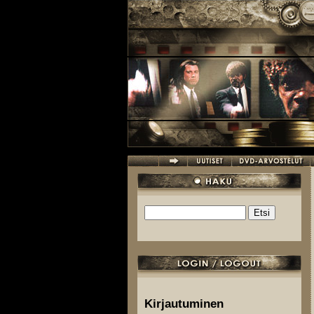
Hyppää pääsisältöön
Etsi
Hakulomake
Kirjautuminen