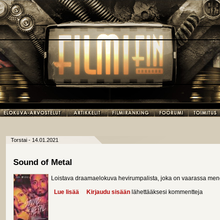
Torstai - 14.01.2021
Sound of Metal
Loistava draamaelokuva hevirumpalista, joka on vaarassa men
Lue lisää
about Sound of Metal
Kirjaudu sisään
lähettääksesi kommentteja