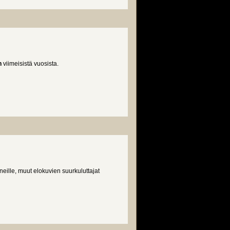
n
viimeisistä vuosista.
ille, muut elokuvien suurkuluttajat