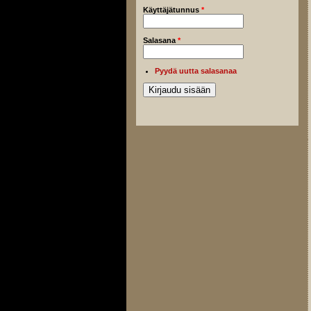
Käyttäjätunnus
*
Salasana
*
Pyydä uutta salasanaa