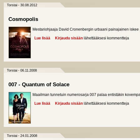
Torstai - 30.08.2012
Cosmopolis
Mestariohjaaja David Cronenbergin urbaani painajainen iskee
Lue lisää
about Cosmopolis
Kirjaudu sisään
lähettääksesi kommentteja
Torstai - 06.11.2008
007 - Quantum of Solace
Maailman tunnetuin numerosarja 007 palaa entistäkin kovemp
Lue lisää
about 007 - Quantum of Solace
Kirjaudu sisään
lähettääksesi kommentteja
Torstai - 24.01.2008