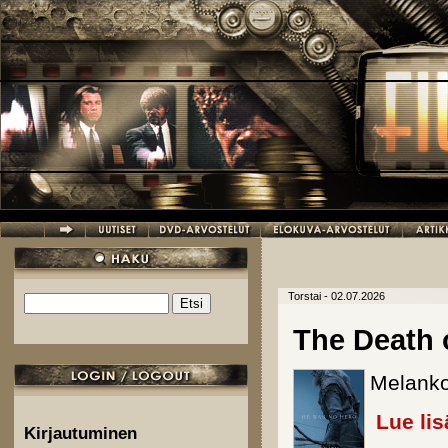
Hyppää pääsisältöön
Torstai - 02.07.2026
Etsi
Hakulomake
The Death 
Melankol
Lue lis
Kirjautuminen