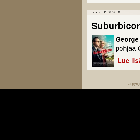
Torstai - 11.01.2018
Suburbico
George
pohjaa
Lue lis
Copyrig