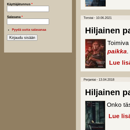
Käyttäjätunnus
*
Salasana
*
Torstai - 10.06.2021
Hiljainen p
Pyydä uutta salasanaa
Toimiva
paikka
.
Lue lis
Perjantai - 13.04.2018
Hiljainen p
Onko tä
Lue lis