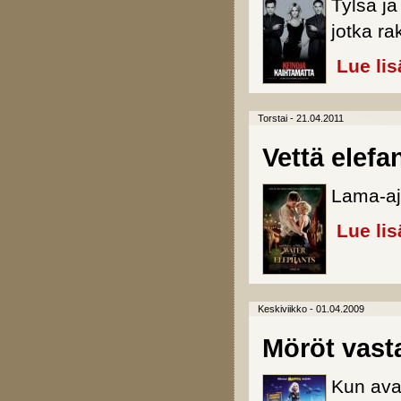
Tylsä j
jotka r
Lue lis
Torstai - 21.04.2011
Vettä elefan
Lama-aj
Lue lis
Keskiviikko - 01.04.2009
Möröt vast
Kun ava