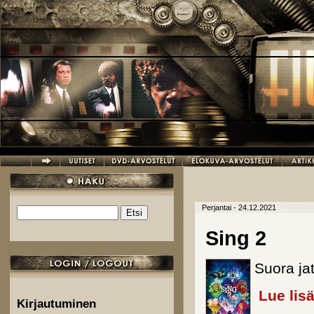
Hyppää pääsisältöön
Perjantai - 24.12.2021
Etsi
Hakulomake
Sing 2
Suora ja
Lue lis
Kirjautuminen