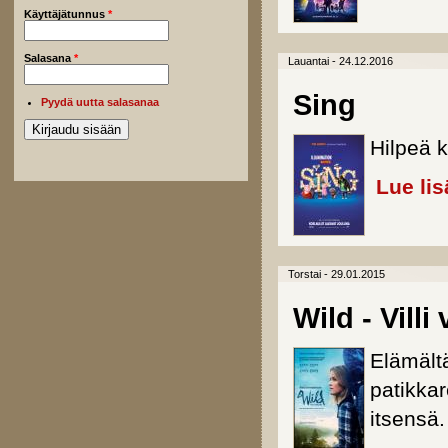
Käyttäjätunnus
*
Salasana
*
Lauantai - 24.12.2016
Sing
Pyydä uutta salasanaa
Hilpeä k
Lue lis
Torstai - 29.01.2015
Wild - Villi
Elämält
patikkar
itsensä.