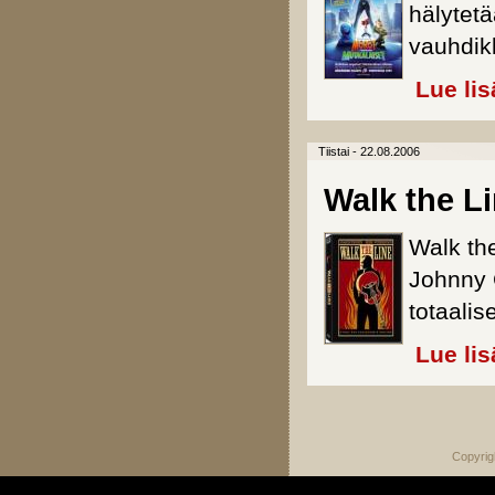
hälytetä
vauhdik
Lue lis
Tiistai - 22.08.2006
Walk the L
Walk the
Johnny 
totaalis
Lue lis
Sivut
Copyrig