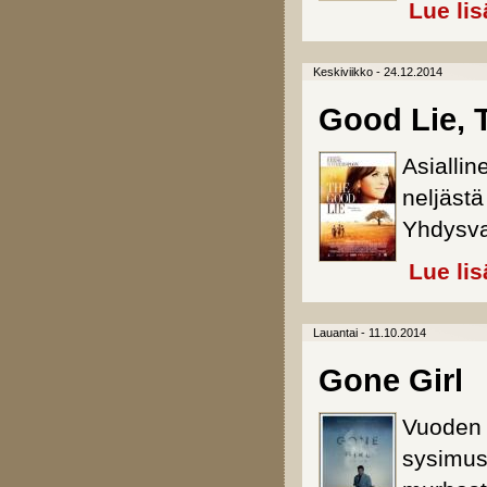
Lue lis
Keskiviikko - 24.12.2014
Good Lie, 
Asiallin
neljästä
Yhdysva
Lue lis
Lauantai - 11.10.2014
Gone Girl
Vuoden p
sysimust