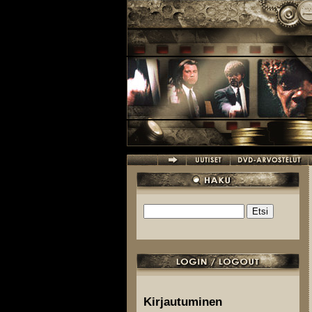
Hyppää pääsisältöön
Etsi
Hakulomake
Kirjautuminen