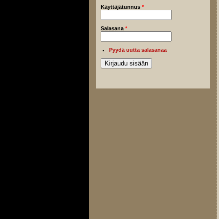
Käyttäjätunnus
*
Salasana
*
Pyydä uutta salasanaa