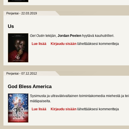
Perjantai - 22.03.2019
Us
Get Outin
tekijän,
Jordan Peelen
hyytävä kauhutrilleri.
Lue lisää
about Us
Kirjaudu sisään
lähettääksesi kommentteja
Perjantai - 07.12.2012
God Bless America
Sysimusta ja ultraväkivaltainen toimintakomedia miehestä ja t
mätäpaiseita.
Lue lisää
about God Bless America
Kirjaudu sisään
lähettääksesi kommentteja