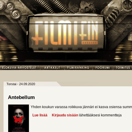
Torstai - 24.09.2020
Antebellum
Yhden koukun varassa roikkuva jännäri ei kasva osiensa summ
Lue lisää
about Antebellum
Kirjaudu sisään
lähettääksesi kommentteja