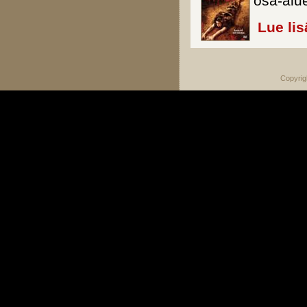
osa-alu
Lue lis
Copyrig