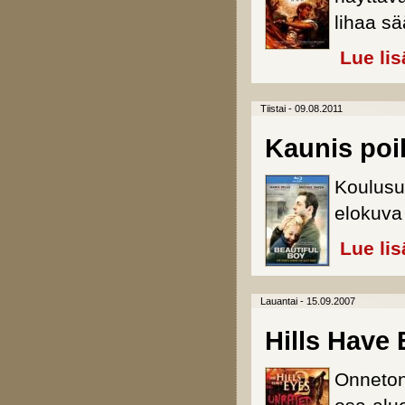
lihaa sä
Lue lis
Tiistai - 09.08.2011
Kaunis poi
Koulusu
elokuva 
Lue lis
Lauantai - 15.09.2007
Hills Have 
Onneton