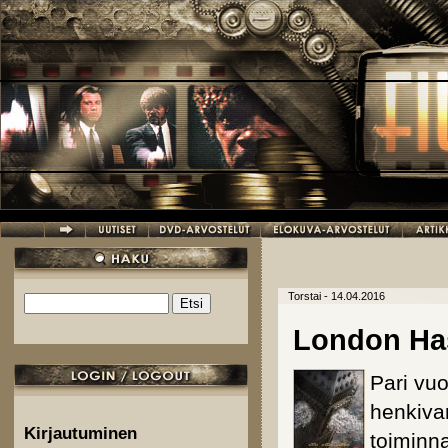
Hyppää pääsisältöön
Torstai - 14.04.2016
Etsi
Hakulomake
London Has
Pari vuo
henkivar
Kirjautuminen
toiminna