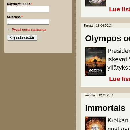
Käyttäjätunnus
*
Lue lis
Salasana
*
Torstai - 18.04.2013
Pyydä uutta salasanaa
Olympos on
Presiden
iskevät
yllätyk
Lue lis
Lauantai - 12.11.2011
Immortals
Kreikan 
näyttävä