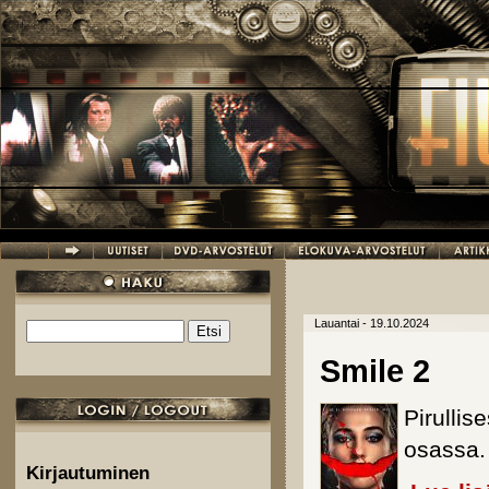
Hyppää pääsisältöön
Lauantai - 19.10.2024
Etsi
Hakulomake
Smile 2
Pirullise
osassa.
Kirjautuminen