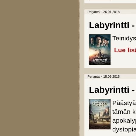
Perjantai - 26.01.2018
Labyrintti 
Teinidy
Lue lis
Perjantai - 18.09.2015
Labyrintti 
Päästyä
tämän k
apokaly
dystopi