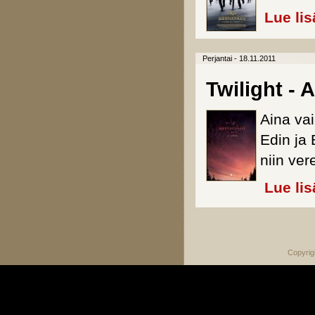
Lue lis
Perjantai - 18.11.2011
Twilight -
Aina va
Edin ja 
niin ver
Lue lis
Sivut
Copyrig