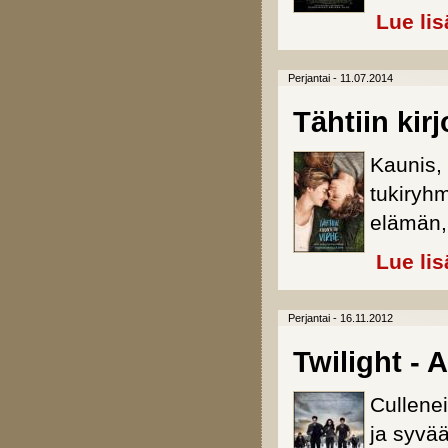
Lue lis
Perjantai - 11.07.2014
Tähtiin kirj
Kaunis,
tukiryh
elämän, 
Lue lis
Perjantai - 16.11.2012
Twilight - 
Cullene
ja syvä