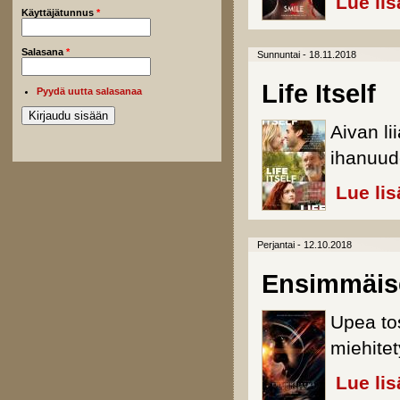
Lue lis
Käyttäjätunnus
*
Salasana
*
Sunnuntai - 18.11.2018
Life Itself
Pyydä uutta salasanaa
Aivan l
ihanuud
Lue lis
Perjantai - 12.10.2018
Ensimmäis
Upea to
miehite
Lue lis