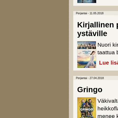
Perjantai - 11.05.2018
Kirjallinen
ystäville
Nuori ki
taattua 
Lue lis
Perjantai - 27.04.2018
Gringo
Väkival
heikkof
menee ki