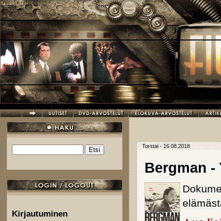
Hyppää pääsisältöön
Torstai - 16.08.2018
Etsi
Hakulomake
Bergman - 
Dokumen
elämästä
Kirjautuminen