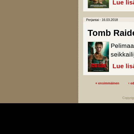
Lue lis
Perjantai - 16.03.2018
Tomb Raid
Pelimaa
seikkail
Lue lis
« ensimmäinen
‹ e
Sivut
Copyrig