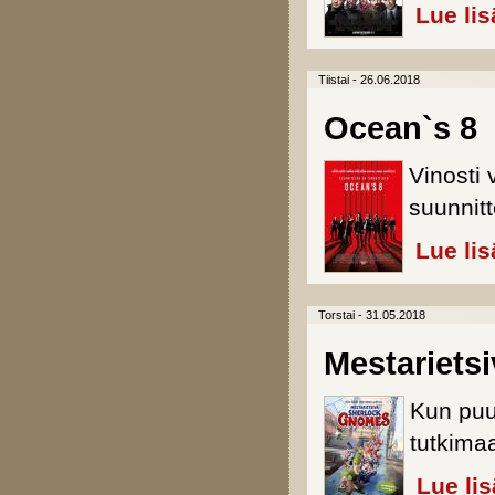
Lue lis
Tiistai - 26.06.2018
Ocean`s 8
Vinosti 
suunnitt
Lue lis
Torstai - 31.05.2018
Mestariets
Kun puu
tutkima
Lue li