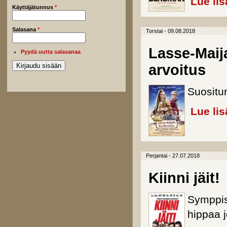
Lue lis
Käyttäjätunnus
*
Salasana
*
Torstai - 09.08.2018
Lasse-Maij
Pyydä uutta salasanaa
arvoitus
Suositun
Lue lis
Perjantai - 27.07.2018
Kiinni jäit!
Symppis
hippaa 