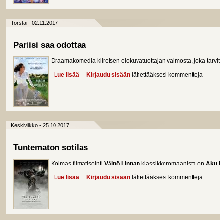
Torstai - 02.11.2017
Pariisi saa odottaa
Draamakomedia kiireisen elokuvatuottajan vaimosta, joka tarvits
Lue lisää
about Pariisi saa odottaa
Kirjaudu sisään
lähettääksesi kommentteja
Keskiviikko - 25.10.2017
Tuntematon sotilas
Kolmas filmatisointi
Väinö Linnan
klassikkoromaanista on
Aku 
Lue lisää
about Tuntematon sotilas
Kirjaudu sisään
lähettääksesi kommentteja