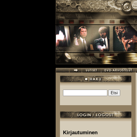
Hyppää pääsisältöön
Etsi
Hakulomake
Kirjautuminen