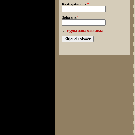
Käyttäjätunnus
*
Salasana
*
Pyydä uutta salasanaa