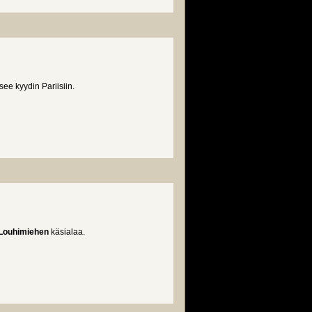
ee kyydin Pariisiin.
Louhimiehen
käsialaa.