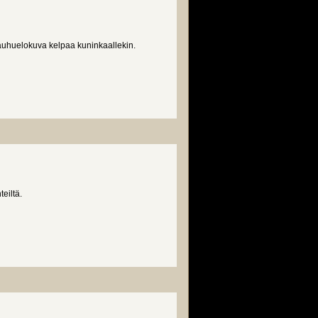
auhuelokuva kelpaa kuninkaallekin.
eiltä.