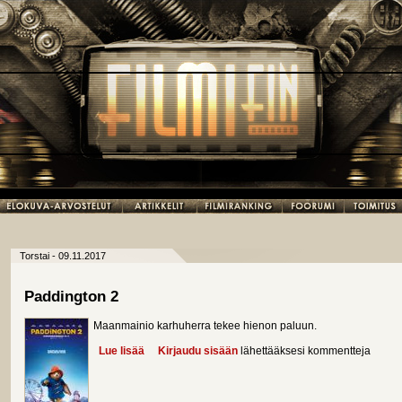
Torstai - 09.11.2017
Paddington 2
Maanmainio karhuherra tekee hienon paluun.
Lue lisää
about Paddington 2
Kirjaudu sisään
lähettääksesi kommentteja