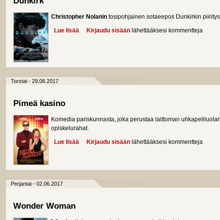
Dunkirk
Christopher Nolanin
tosipohjainen sotaeepos Dunkirkin piirity
Lue lisää
about Dunkirk
Kirjaudu sisään
lähettääksesi kommentteja
Torstai - 29.06.2017
Pimeä kasino
Komedia pariskunnasta, joka perustaa laittoman uhkapeliluolan
opiskelurahat.
Lue lisää
about Pimeä kasino
Kirjaudu sisään
lähettääksesi kommentteja
Perjantai - 02.06.2017
Wonder Woman