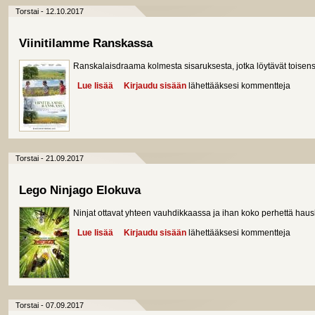
Torstai - 12.10.2017
Viinitilamme Ranskassa
Ranskalaisdraama kolmesta sisaruksesta, jotka löytävät toisen
Lue lisää
about Viinitilamme Ranskassa
Kirjaudu sisään
lähettääksesi kommentteja
Torstai - 21.09.2017
Lego Ninjago Elokuva
Ninjat ottavat yhteen vauhdikkaassa ja ihan koko perhettä hau
Lue lisää
about Lego Ninjago Elokuva
Kirjaudu sisään
lähettääksesi kommentteja
Torstai - 07.09.2017