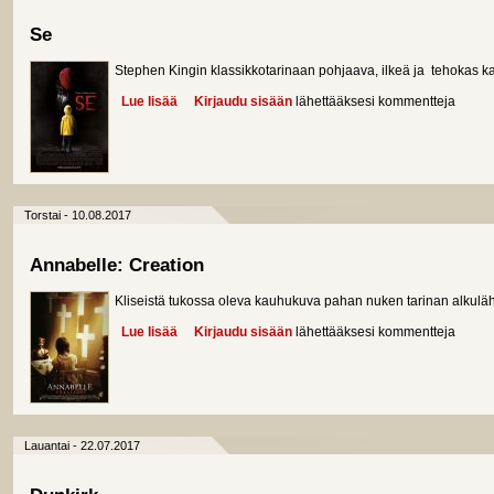
Se
Stephen Kingin klassikkotarinaan pohjaava, ilkeä ja tehokas k
Lue lisää
about Se
Kirjaudu sisään
lähettääksesi kommentteja
Torstai - 10.08.2017
Annabelle: Creation
Kliseistä tukossa oleva kauhukuva pahan nuken tarinan alkuläht
Lue lisää
about Annabelle: Creation
Kirjaudu sisään
lähettääksesi kommentteja
Lauantai - 22.07.2017