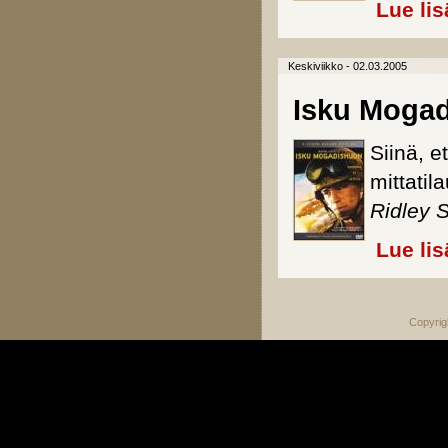
Lue lis
Keskiviikko - 02.03.2005
Isku Mogad
Siinä, e
mittatil
Ridley S
Lue lis
Copyrig