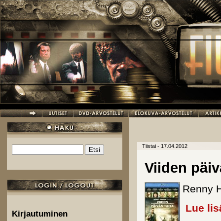
Hyppää pääsisältöön
Tiistai - 17.04.2012
Etsi
Hakulomake
Viiden päiv
Renny Ha
Lue lis
Kirjautuminen