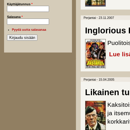
Käyttäjätunnus
*
Salasana
*
Perjantai - 23.11.2007
Inglorious
Pyydä uutta salasanaa
Puolitoi
Lue lis
Perjantai - 15.04.2005
Likainen t
Kaksitoi
ja itsem
korkkari