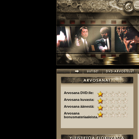
Hyppää pääsisältöön
Arvosana DVD:lle:
Arvosana kuvasta:
Arvosana äänestä:
Arvosana
bonusmateriaaleista: