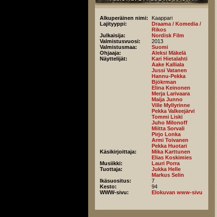
Alkuperäinen nimi:
Kaappari
Lajityyppi:
Draama / Komedia /
Rikos
Julkaisija:
Nordisk Film
Valmistusvuosi:
2013
Valmistusmaa:
Suomi
Ohjaaja:
Aleksi Mäkelä
Näyttelijät:
Kari Hietalahti
Aake Kalliala
Jussi Vatanen
Hannu-Pekka
Bjökrman
Elina Keinonen
Merja Larivaara
Maija Junno
Ville Myllyrinne
Pekka Valkeejärvi
Tommi Liski
Juho Milonoff
Miitta Sorvali
Pirjo Lonka
Armi Toivanen
Pekka Huotari
Käsikirjoittaja:
Mika Karttunen
Elias Koskimies
Musiikki:
Lauri Porra
Tuottaja:
Jukka Helle
Markus Selin
Ikäsuositus:
7
Kesto:
94
WWW-sivu:
Elokuvan www-sivu