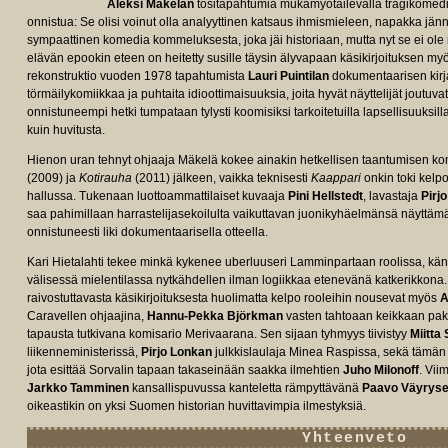
Aleksi Mäkelän
tositapahtumia mukamyötäilevällä tragikomed
onnistua: Se olisi voinut olla analyyttinen katsaus ihmismieleen, napakka jänn
sympaattinen komedia kommeluksesta, joka jäi historiaan, mutta nyt se ei ole 
elävän epookin eteen on heitetty susille täysin älyvapaan käsikirjoituksen my
rekonstruktio vuoden 1978 tapahtumista
Lauri Puintilan
dokumentaarisen kir
törmäilykomiikkaa ja puhtaita idioottimaisuuksia, joita hyvät näyttelijät joutu
onnistuneempi hetki tumpataan tylysti koomisiksi tarkoitetuilla lapsellisuuksi
kuin huvitusta.
Hienon uran tehnyt ohjaaja Mäkelä kokee ainakin hetkellisen taantumisen k
(2009) ja
Kotirauha
(2011) jälkeen, vaikka teknisesti
Kaappari
onkin toki kelpo
hallussa. Tukenaan luottoammattilaiset kuvaaja
Pini Hellstedt
, lavastaja
Pirj
saa pahimillaan harrastelijasekoilulta vaikuttavan juonikyhäelmänsä näyttämää
onnistuneesti liki dokumentaarisella otteella.
Kari Hietalahti tekee minkä kykenee uberluuseri Lamminpartaan roolissa, känni
välisessä mielentilassa nytkähdellen ilman logiikkaa etenevänä katkerikkona.
raivostuttavasta käsikirjoituksesta huolimatta kelpo rooleihin nousevat myös
A
Caravellen ohjaajina,
Hannu-Pekka Björkman
vasten tahtoaan keikkaan pako
tapausta tutkivana komisario Merivaarana. Sen sijaan tyhmyys tiivistyy
Miitta 
liikenneministerissä,
Pirjo Lonkan
julkkislaulaja Minea Raspissa, sekä tämä
jota esittää Sorvalin tapaan takaseinään saakka ilmehtien
Juho Milonoff
. Vii
Jarkko Tamminen
kansallispuvussa kanteletta rämpyttävänä
Paavo Väyrys
oikeastikin on yksi Suomen historian huvittavimpia ilmestyksiä.
Yhteenveto