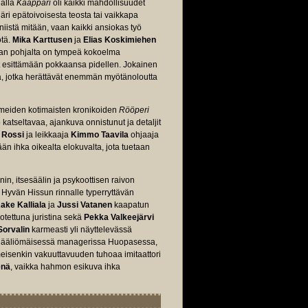
ialla
Kaappari
oli kaikki mahdollisuudet
äri epätoivoisesta teosta tai vaikkapa
niistä mitään, vaan kaikki ansiokas työ
ötä.
Mika Karttusen
ja
Elias Koskimiehen
jan pohjalta on tympeä kokoelma
vat esittämään pokkaansa pidellen. Jokainen
lla, jotka herättävät enemmän myötänoloutta
omeiden kotimaisten kronikoiden
Rööperi
 katseltavaa, ajankuva onnistunut ja detaljit
o Rossi
ja leikkaaja
Kimmo Taavila
ohjaaja
n ihka oikealta elokuvalta, jota tuetaan
n, itsesäälin ja psykoottisen raivon
 Hyvän Hissun rinnalle typerryttävän
ake Kalliala
ja
Jussi Vatanen
kaapatun
tettuna juristina sekä
Pekka Valkeejärvi
Sorvalin
karmeasti yli näyttelevässä
n ääliömäisessä managerissa Huopasessa,
meisenkin vakuuttavuuden tuhoaa imitaattori
enä
, vaikka hahmon esikuva ihka