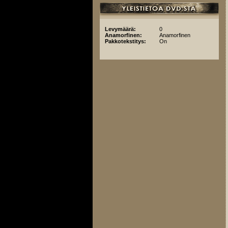
Levymäärä:
0
Anamorfinen:
Anamorfinen
Pakkotekstitys:
On