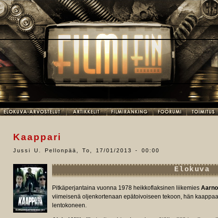
Kaappari
Jussi U. Pellonpää
,
To, 17/01/2013 - 00:00
Elokuva
Pitkäperjantaina vuonna 1978 heikkoflaksinen liikemies
Aarno
viimeisenä oljenkortenaan epätoivoiseen tekoon, hän kaappaa F
lentokoneen.