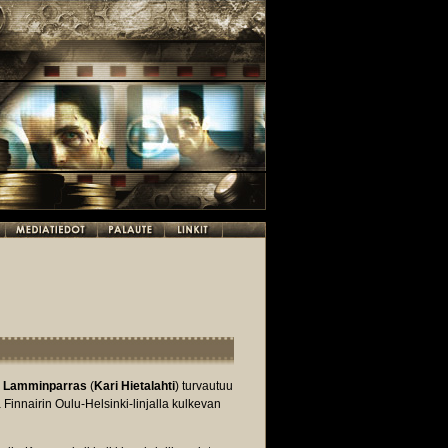
 Lamminparras
(
Kari Hietalahti
) turvautuu
innairin Oulu-Helsinki-linjalla kulkevan