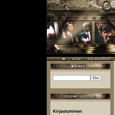
Hyppää pääsisältöön
Etsi
Hakulomake
Kirjautuminen