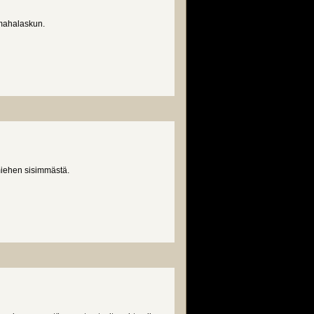
mahalaskun.
iehen sisimmästä.