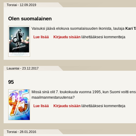
Torstai - 12.09.2019
Olen suomalainen
Vaisuksi jäävä elokuva suomalaisuuden ikonista, laulaja
Kari T
Lue lisää
about Olen suomalainen
Kirjaudu sisään
lähettääksesi kommentteja
Lauantai - 23.12.2017
95
Missä sinä olit 7. toukokuuta vuonna 1995, kun Suomi voitti e
maailmanmestaruutensa?
Lue lisää
about 95
Kirjaudu sisään
lähettääksesi kommentteja
Torstai - 28.01.2016