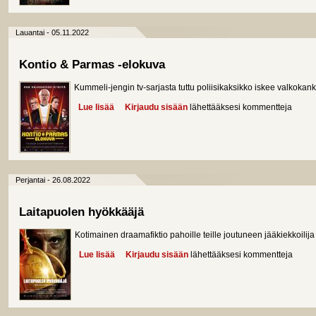
Lauantai - 05.11.2022
Kontio & Parmas -elokuva
Kummeli-jengin tv-sarjasta tuttu poliisikaksikko iskee valkokan
Lue lisää
about Kontio & Parmas -elokuva
Kirjaudu sisään
lähettääksesi kommentteja
Perjantai - 26.08.2022
Laitapuolen hyökkääjä
Kotimainen draamafiktio pahoille teille joutuneen jääkiekkoilij
Lue lisää
about Laitapuolen hyökkääjä
Kirjaudu sisään
lähettääksesi kommentteja