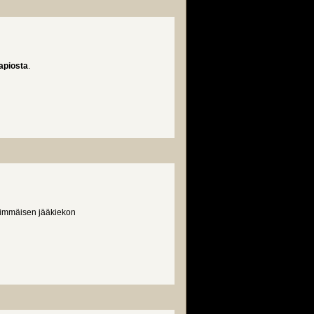
apiosta
.
nsimmäisen jääkiekon