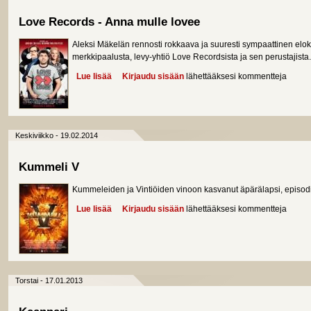
Love Records - Anna mulle lovee
Aleksi Mäkelän rennosti rokkaava ja suuresti sympaattinen elo
merkkipaalusta, levy-yhtiö Love Recordsista ja sen perustajista.
Lue lisää
about Love Records - Anna mulle lovee
Kirjaudu sisään
lähettääksesi kommentteja
Keskiviikko - 19.02.2014
Kummeli V
Kummeleiden ja Vintiöiden vinoon kasvanut äpärälapsi, episodiel
Lue lisää
about Kummeli V
Kirjaudu sisään
lähettääksesi kommentteja
Torstai - 17.01.2013