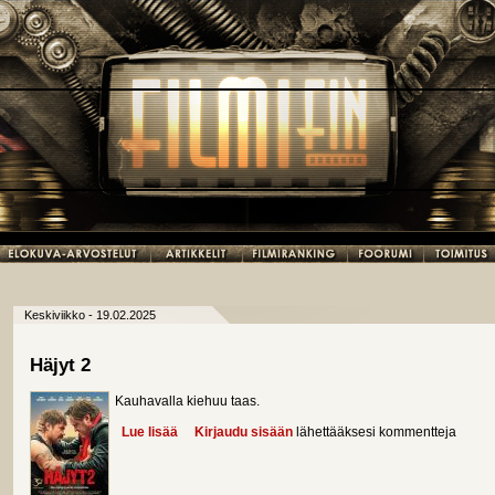
Keskiviikko - 19.02.2025
Häjyt 2
Kauhavalla kiehuu taas.
Lue lisää
about Häjyt 2
Kirjaudu sisään
lähettääksesi kommentteja