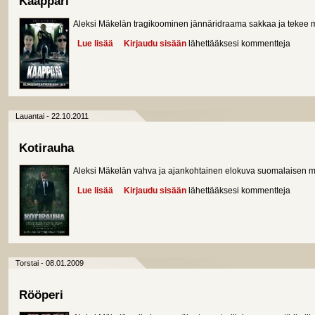
Kaappari
Aleksi Mäkelän tragikoominen jännäridraama sakkaa ja tekee 
Lue lisää
about Kaappari
Kirjaudu sisään
lähettääksesi kommentteja
Lauantai - 22.10.2011
Kotirauha
Aleksi Mäkelän vahva ja ajankohtainen elokuva suomalaisen m
Lue lisää
about Kotirauha
Kirjaudu sisään
lähettääksesi kommentteja
Torstai - 08.01.2009
Rööperi