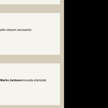
kaille sekavin seurauksin.
a
Marko Jantusen
kovasta elämästä.