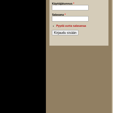
Käyttäjätunnus
*
Salasana
*
Pyydä uutta salasanaa