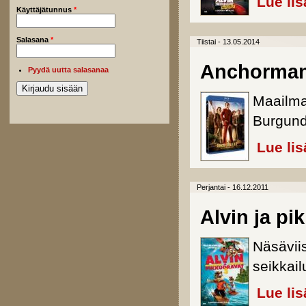
Lue lis
Käyttäjätunnus
*
Salasana
*
Tiistai - 13.05.2014
Anchorman 
Pyydä uutta salasanaa
Maailman
Burgund
Lue lis
Perjantai - 16.12.2011
Alvin ja pi
Näsävii
seikkail
Lue lis