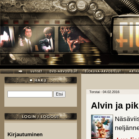
Hyppää pääsisältöön
Torstai - 04.02.2016
Etsi
Hakulomake
Alvin ja pi
Näsäviis
neljänne
Kirjautuminen