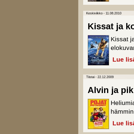
Keskiviikko - 11.08.2010
Kissat ja k
Kissat j
elokuva
Lue lis
Tiistai - 22.12.2009
Alvin ja pi
Heliumi
hämmink
Lue lis