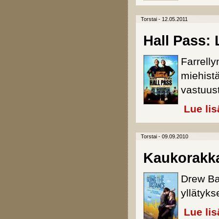
Torstai - 12.05.2011
Hall Pass: 
Farrelly
miehistä
vastuus
Lue lis
Torstai - 09.09.2010
Kaukorakk
Drew Bar
yllätyk
Lue lis