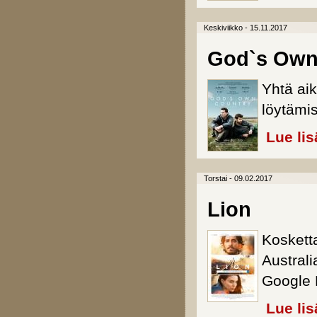
Keskiviikko - 15.11.2017
God`s Own
Yhtä aik
löytämi
Lue lis
Torstai - 09.02.2017
Lion
Koskett
Austral
Google 
Lue lis