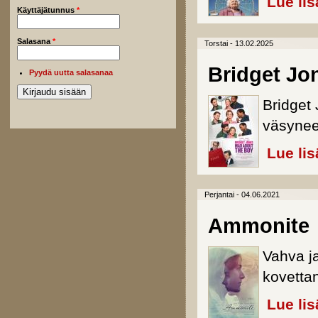
Lue lis
Käyttäjätunnus
*
Salasana
*
Torstai - 13.02.2025
Bridget Jo
Pyydä uutta salasanaa
Bridget 
väsynee
Lue lis
Perjantai - 04.06.2021
Ammonite
Vahva j
kovettan
Lue lis