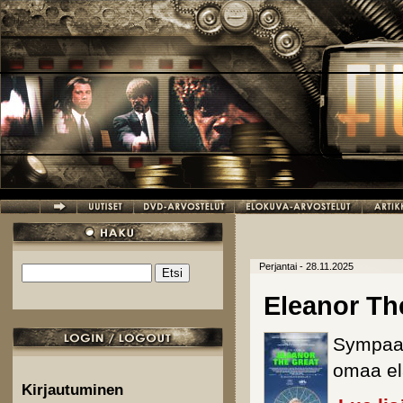
Hyppää pääsisältöön
Perjantai - 28.11.2025
Etsi
Hakulomake
Eleanor Th
Sympaat
omaa e
Kirjautuminen