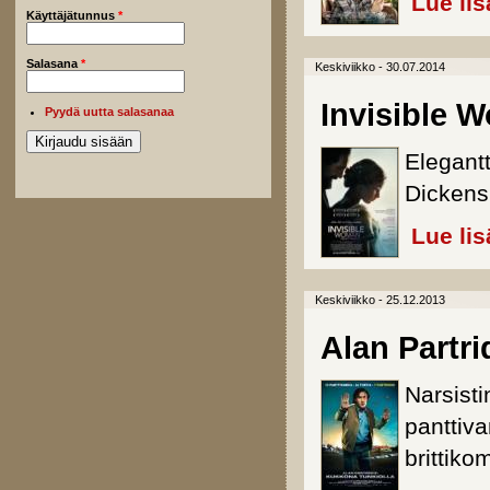
Lue lis
Käyttäjätunnus
*
Salasana
*
Keskiviikko - 30.07.2014
Invisible W
Pyydä uutta salasanaa
Elegantt
Dickensi
Lue lis
Keskiviikko - 25.12.2013
Alan Partr
Narsisti
panttiv
brittiko