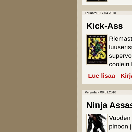
Lauantai - 17.04.2010
Kick-Ass
Riemastu
luuseris
supervo
coolein
Lue lisää
about Kic
Kir
Perjantai - 08.01.2010
Ninja Assa
Vuoden h
pinoon j