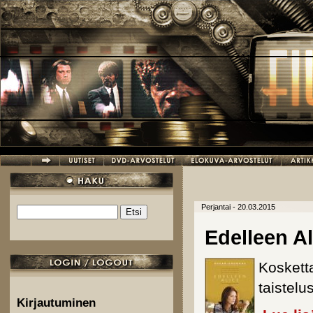
Hyppää pääsisältöön
Perjantai - 20.03.2015
Etsi
Hakulomake
Edelleen Al
Koskett
taistelu
Kirjautuminen