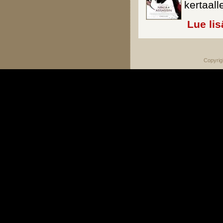
kertaall
Lue lis
Copyrig