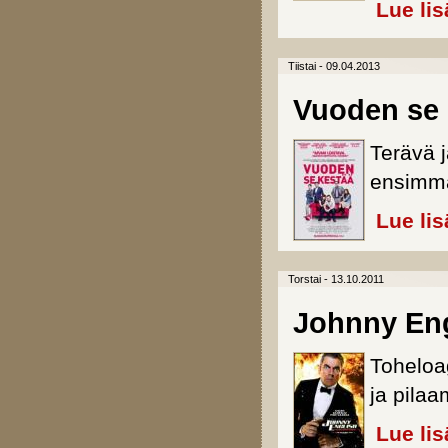
Lue lis
Tiistai - 09.04.2013
Vuoden se 
Terävä 
ensimmä
Lue lis
Torstai - 13.10.2011
Johnny Eng
Toheloa
ja pila
Lue lis