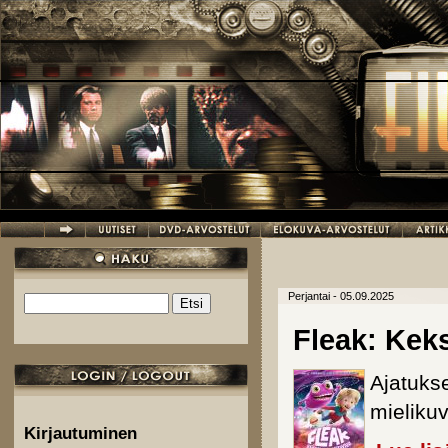
Hyppää pääsisältöön
Perjantai - 05.09.2025
Etsi
Hakulomake
Fleak: Keks
Ajatukse
mielikuv
Kirjautuminen