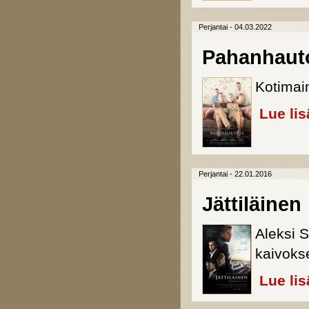
Perjantai - 04.03.2022
Pahanhaut
Kotimai
Lue lis
Perjantai - 22.01.2016
Jättiläinen
Aleksi S
kaivoks
Lue lis