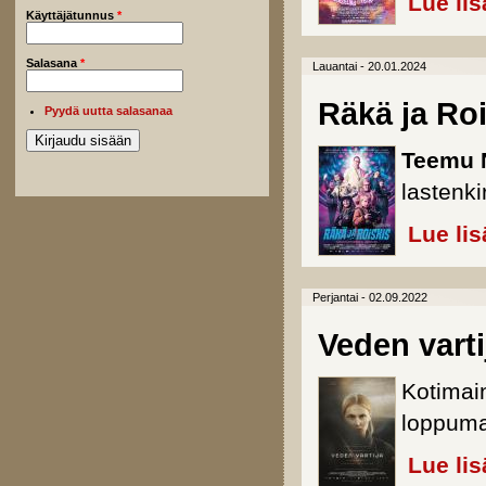
Lue lis
Käyttäjätunnus
*
Salasana
*
Lauantai - 20.01.2024
Räkä ja Ro
Pyydä uutta salasanaa
Teemu 
lastenki
Lue lis
Perjantai - 02.09.2022
Veden varti
Kotimai
loppum
Lue lis