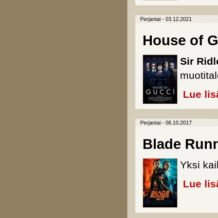
Perjantai - 03.12.2021
House of G
Sir Ridl
muotital
Lue lis
Perjantai - 06.10.2017
Blade Runn
Yksi kai
Lue lis