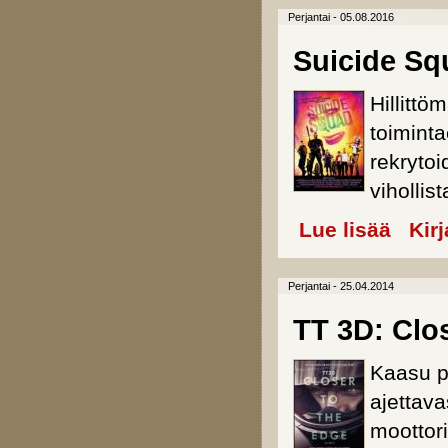
Perjantai - 05.08.2016
Suicide Sq
Hillittö
toiminta
rekrytoi
vihollis
Lue lisää
about Sui
Kir
Perjantai - 25.04.2014
TT 3D: Clo
Kaasu p
ajettav
moottori