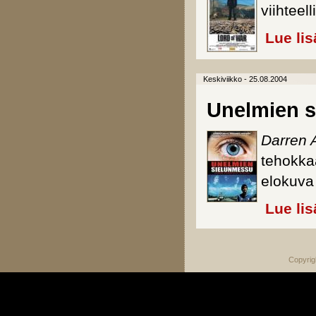
viihteel
Lue lis
Keskiviikko - 25.08.2004
Unelmien 
Darren 
tehokka
elokuva 
Lue lis
Copyrig