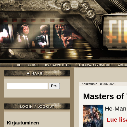
Hyppää pääsisältöön
Keskiviikko - 03.06.2026
Etsi
Hakulomake
Masters of
He-Man 
Lue lis
Kirjautuminen