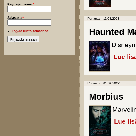
Käyttäjätunnus
*
Salasana
*
Perjantai - 11.08.2023
Haunted M
Pyydä uutta salasanaa
Disneyn 
Lue lis
Perjantai - 01.04.2022
Morbius
Marvelin
Lue lis