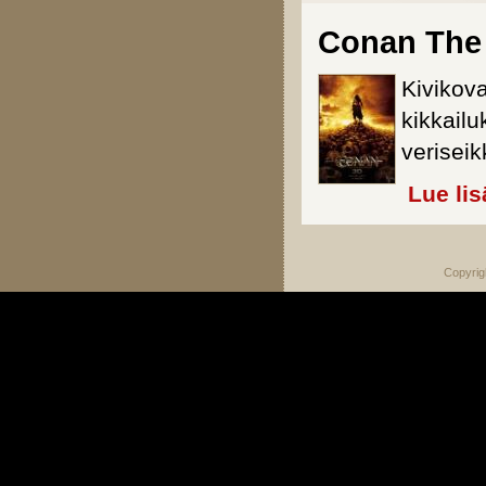
Conan The 
Kivikova
kikkail
veriseik
Lue lis
Copyrig