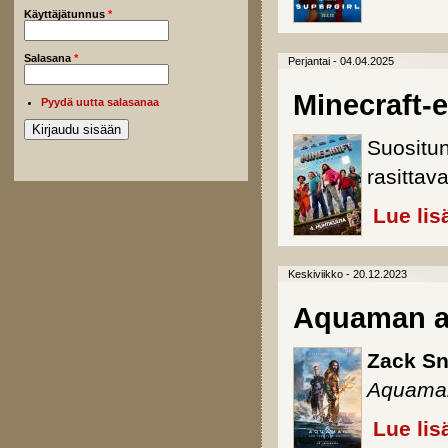
Käyttäjätunnus
*
Salasana
*
Perjantai - 04.04.2025
Minecraft-
Pyydä uutta salasanaa
Suositun
rasittava
Lue lis
Keskiviikko - 20.12.2023
Aquaman a
Zack Sn
Aquama
Lue lis