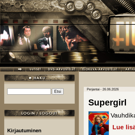
Hyppää pääsisältöön
Perjantai - 26.06.2026
Etsi
Hakulomake
Supergirl
Vauhdika
Lue lis
Kirjautuminen