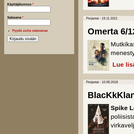
Käyttäjätunnus
*
Salasana
*
Perjantai - 19.11.2021
Omerta 6/1
Pyydä uutta salasanaa
Mutkika
menesty
Lue lis
Perjantai - 10.08.2018
BlacKkKla
Spike 
poliisis
virkavel