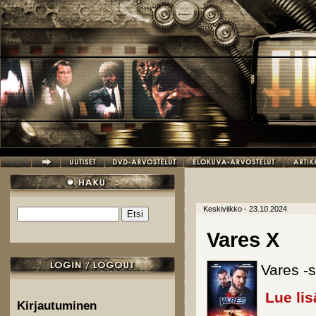
Hyppää pääsisältöön
Keskiviikko - 23.10.2024
Etsi
Hakulomake
Vares X
Vares -s
Lue lis
Kirjautuminen