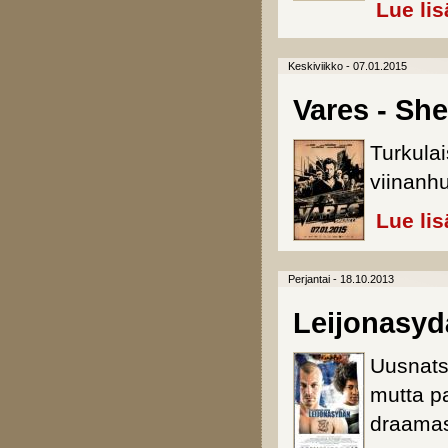
Lue lis
Keskiviikko - 07.01.2015
Vares - Sher
Turkulai
viinanhu
Lue lis
Perjantai - 18.10.2013
Leijonasyd
Uusnatsi
mutta p
draama