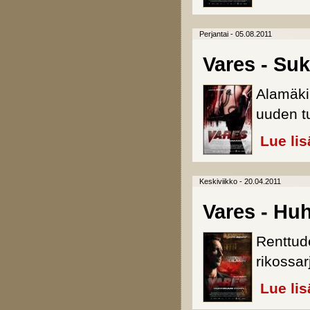
Perjantai - 05.08.2011
Vares - S
Alamäki 
uuden t
Lue lis
Keskiviikko - 20.04.2011
Vares - Huh
Renttud
rikossa
Lue lis