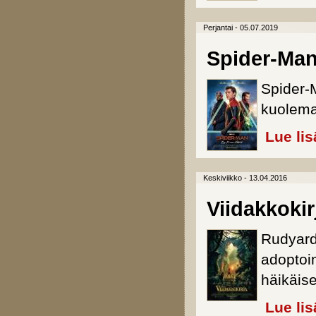
Perjantai - 05.07.2019
Spider-Ma
Spider-
kuolema
Lue lis
Keskiviikko - 13.04.2016
Viidakkokir
Rudyard 
adoptoi
häikäise
Lue lis