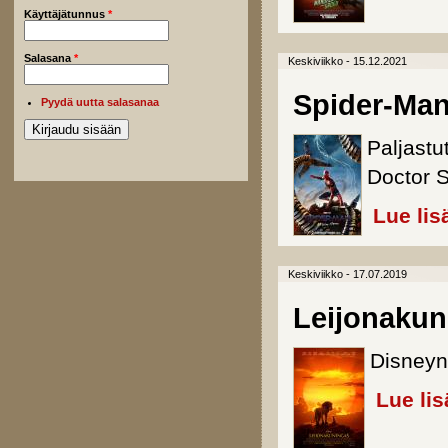
Käyttäjätunnus
*
Salasana
*
Keskiviikko - 15.12.2021
Spider-Ma
Pyydä uutta salasanaa
Paljastu
Doctor S
Lue lis
Keskiviikko - 17.07.2019
Leijonakun
Disneyn
Lue lis