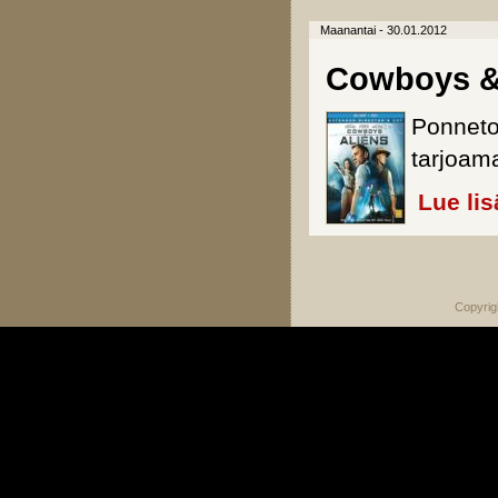
Maanantai - 30.01.2012
Cowboys & 
Ponneto
tarjoam
Lue lis
Sivut
Copyrig