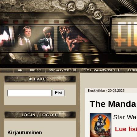
Hyppää pääsisältöön
Keskiviikko - 20.05.2026
Etsi
Hakulomake
The Mandal
Star Wa
Lue lis
Kirjautuminen