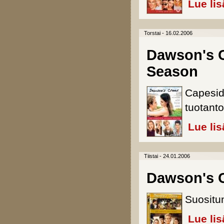
Lue lis
Torstai - 16.02.2006
Dawson's C
Season
Capeside
tuotanto
Lue lis
Tiistai - 24.01.2006
Dawson's C
Suositu
Lue lis