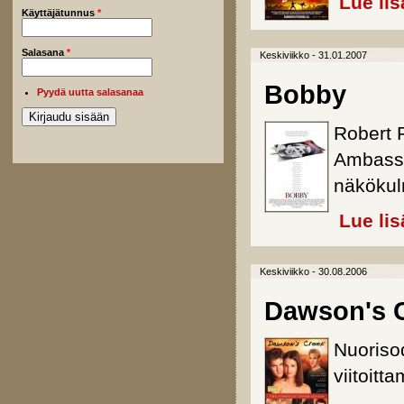
Lue lis
Käyttäjätunnus
*
Salasana
*
Keskiviikko - 31.01.2007
Bobby
Pyydä uutta salasanaa
Robert 
Ambassa
näkökul
Lue lis
Keskiviikko - 30.08.2006
Dawson's C
Nuoriso
viitoitta