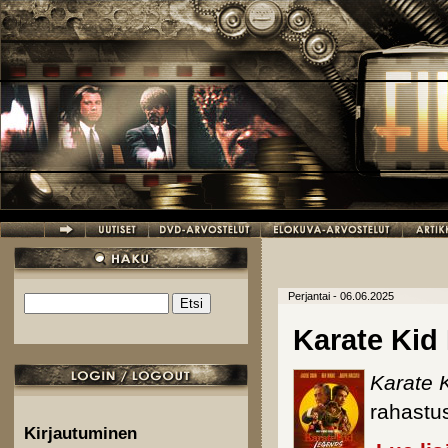
Hyppää pääsisältöön
Perjantai - 06.06.2025
Etsi
Hakulomake
Karate Kid
Karate 
rahastu
Kirjautuminen