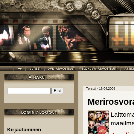
Hyppää pääsisältöön
Torstai - 16.04.2009
Etsi
Hakulomake
Merirosvor
Laittom
maailma
Kirjautuminen