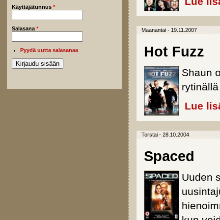
Lue lis
Käyttäjätunnus
*
Salasana
*
Maanantai - 19.11.2007
Hot Fuzz
Pyydä uutta salasanaa
Shaun of
rytinäll
Lue lis
Torstai - 28.10.2004
Spaced
Uuden s
uusinta
hienoimm