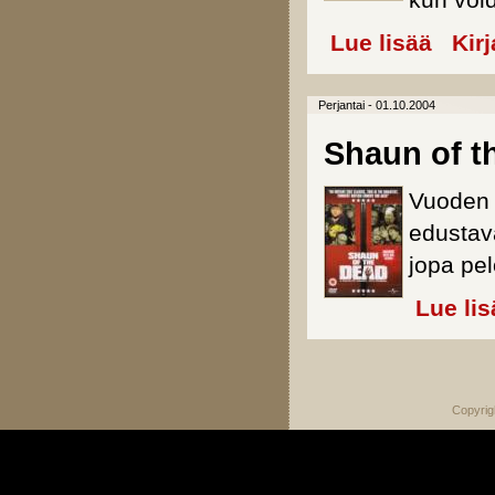
kun voi
Lue lisää
about Sp
Kir
Perjantai - 01.10.2004
Shaun of t
Vuoden 2
edustav
jopa pel
Lue lis
Sivut
Copyrig